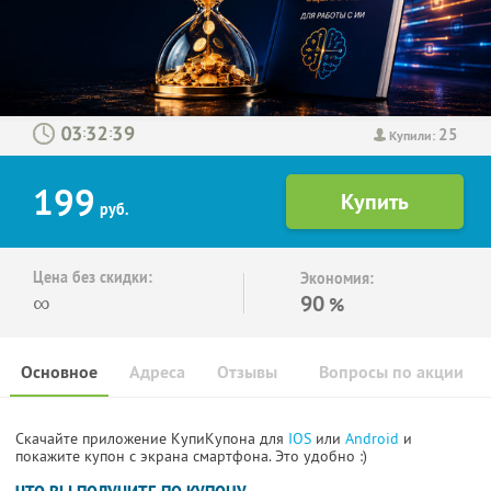
25
:
:
Купили:
199
руб.
Цена без скидки:
Экономия:
∞
90
%
Основное
Адреса
Отзывы
Вопросы по акции
Скачайте приложение КупиКупона для
IOS
или
Android
и
покажите купон с экрана смартфона. Это удобно :)