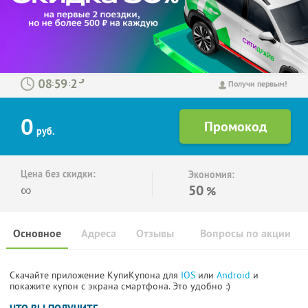
:
:
Получи первым!
0
руб.
Цена без скидки:
Экономия:
∞
50
%
Основное
Адреса
Отзывы
Вопросы по акции
Скачайте приложение КупиКупона для
IOS
или
Android
и
покажите купон с экрана смартфона. Это удобно :)