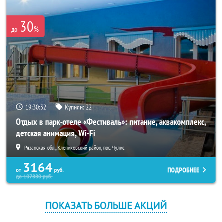
30
%
до
19:30:31
Купили:
22
Отдых в парк-отеле «Фестиваль»: питание, аквакомплекс,
детская анимация, Wi-Fi
Рязанская обл., Клепиковский район, пос. Чулис
3164
ПОДРОБНЕЕ
от
руб.
до
107880
руб.
ПОКАЗАТЬ БОЛЬШЕ АКЦИЙ