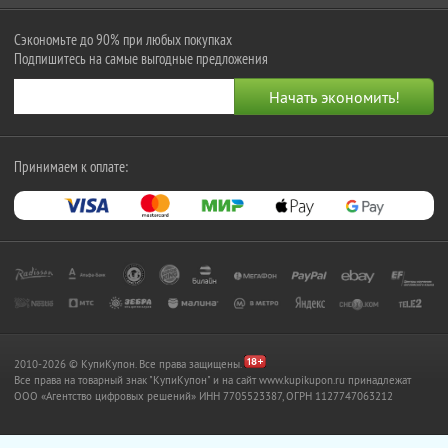
Сэкономьте до 90% при любых покупках
Подпишитесь на самые выгодные предложения
Принимаем к оплате:
2010-2026 © КупиКупон. Все права защищены.
Все права на товарный знак "КупиКупон" и на сайт www.kupikupon.ru принадлежат
OOO «Агентство цифровых решений» ИНН 7705523387, ОГРН 1127747063212