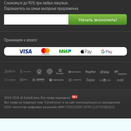
Сэкономьте до 90% при любых покупках
Подпишитесь на самые выгодные предложения
Принимаем к оплате:
2010-2026 © КупиКупон. Все права защищены.
Все права на товарный знак "КупиКупон" и на сайт www.kupikupon.ru принадлежат
OOO «Агентство цифровых решений» ИНН 7705523387, ОГРН 1127747063212