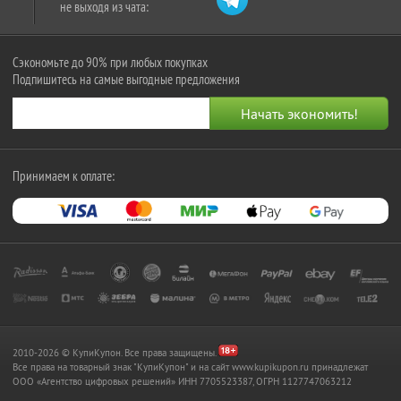
не выходя из чата:
Сэкономьте до 90% при любых покупках
Подпишитесь на самые выгодные предложения
Принимаем к оплате:
2010-2026 © КупиКупон. Все права защищены.
Все права на товарный знак "КупиКупон" и на сайт www.kupikupon.ru принадлежат
OOO «Агентство цифровых решений» ИНН 7705523387, ОГРН 1127747063212