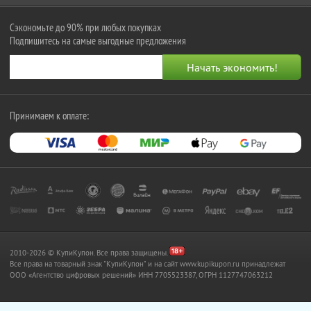
Сэкономьте до 90% при любых покупках
Подпишитесь на самые выгодные предложения
Принимаем к оплате:
2010-2026 © КупиКупон. Все права защищены.
Все права на товарный знак "КупиКупон" и на сайт www.kupikupon.ru принадлежат
OOO «Агентство цифровых решений» ИНН 7705523387, ОГРН 1127747063212