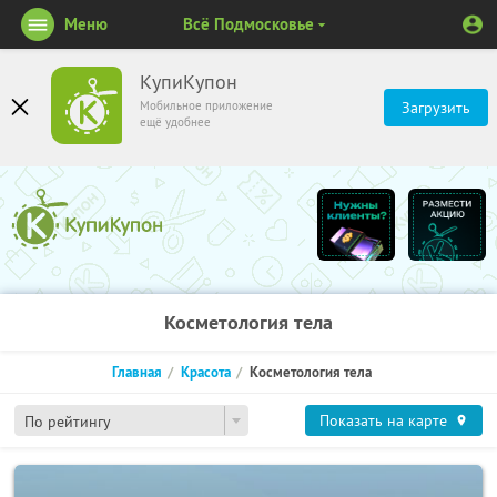
Меню
Всё Подмосковье
КупиКупон
Мобильное приложение
Загрузить
ещё удобнее
Косметология тела
Главная
Красота
Косметология тела
Показать на карте
По рейтингу