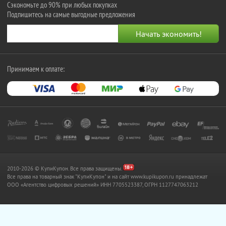
Сэкономьте до 90% при любых покупках
Подпишитесь на самые выгодные предложения
Принимаем к оплате:
2010-2026 © КупиКупон. Все права защищены.
Все права на товарный знак "КупиКупон" и на сайт www.kupikupon.ru принадлежат
OOO «Агентство цифровых решений» ИНН 7705523387, ОГРН 1127747063212