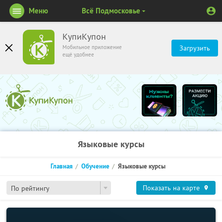
Меню
Всё Подмосковье
КупиКупон
Мобильное приложение
Загрузить
ещё удобнее
Языковые курсы
Главная
Обучение
Языковые курсы
Показать на карте
По рейтингу