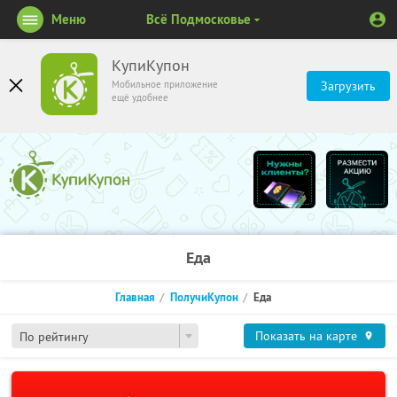
Меню
Всё Подмосковье
КупиКупон
Мобильное приложение
Загрузить
ещё удобнее
Еда
Главная
ПолучиКупон
Еда
Показать на карте
По рейтингу