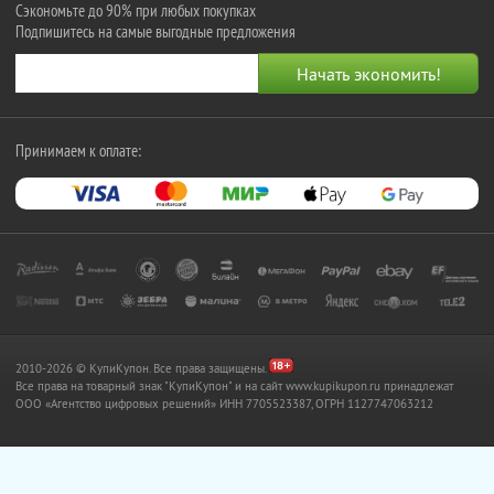
Сэкономьте до 90% при любых покупках
Подпишитесь на самые выгодные предложения
Принимаем к оплате:
2010-2026 © КупиКупон. Все права защищены.
Все права на товарный знак "КупиКупон" и на сайт www.kupikupon.ru принадлежат
OOO «Агентство цифровых решений» ИНН 7705523387, ОГРН 1127747063212