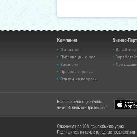
Компания
Бизнес-Пар
Основное
Давайте сд
Публикации о нас
Заработайт
Вакансии
Прошедши
Правила сервиса
Ответы на вопросы
Все наши купоны доступны
через Мобильное Приложение:
Сэкономьте до 90% при любых покупках
Подпишитесь на самые выгодные предложения