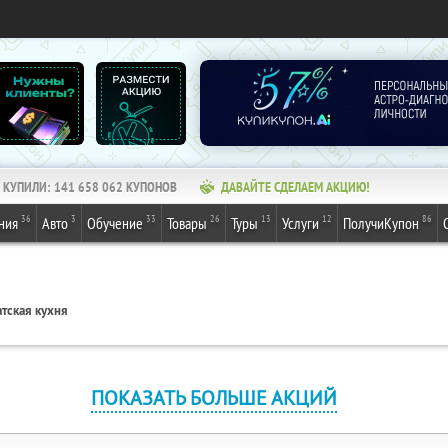
КУПИЛИ:
141 658 062
КУПОНОВ
ДАВАЙТЕ СДЕЛАЕМ АКЦИЮ!
36
3
33
26
13
12
86
ния
Авто
Обучение
Товары
Туры
Услуги
ПолучиКупон
тская кухня
ПОКАЗАТЬ БОЛЬШЕ АКЦИЙ