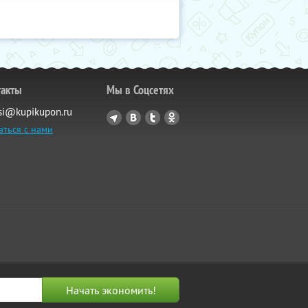
такты
Мы в Соцсетях
si@kupikupon.ru
аться с нами