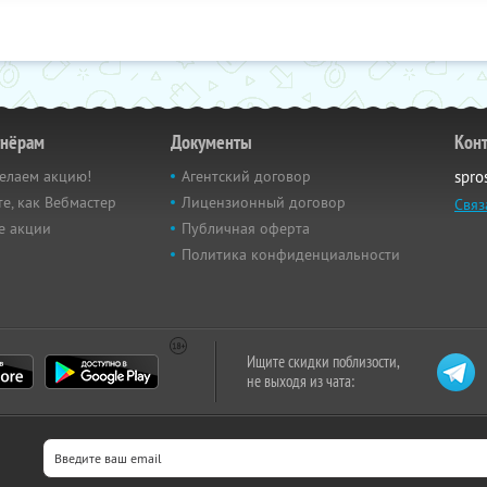
тнёрам
Документы
Кон
елаем акцию!
Агентский договор
spro
е, как Вебмастер
Лицензионный договор
Связ
е акции
Публичная оферта
Политика конфиденциальности
Ищите скидки поблизости,
не выходя из чата: