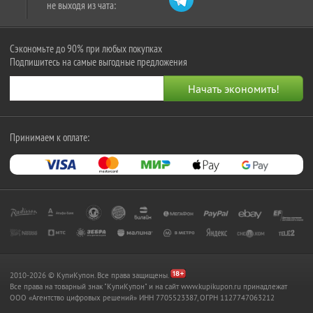
не выходя из чата:
Сэкономьте до 90% при любых покупках
Подпишитесь на самые выгодные предложения
Принимаем к оплате:
2010-2026 © КупиКупон. Все права защищены.
Все права на товарный знак "КупиКупон" и на сайт www.kupikupon.ru принадлежат
OOO «Агентство цифровых решений» ИНН 7705523387, ОГРН 1127747063212