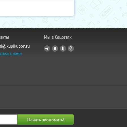
такты
Мы в Соцсетях
si@kupikupon.ru
аться с нами