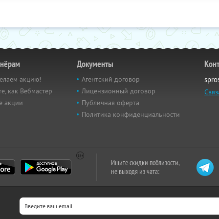
тнёрам
Документы
Кон
елаем акцию!
Агентский договор
spro
е, как Вебмастер
Лицензионный договор
Связ
е акции
Публичная оферта
Политика конфиденциальности
Ищите скидки поблизости,
не выходя из чата: