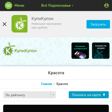
Меню
Всё Подмосковье
КупиКупон
Мобильное приложение
Загрузить
ещё удобнее
Красота
Главная
Красота
Показать на карте
По рейтингу