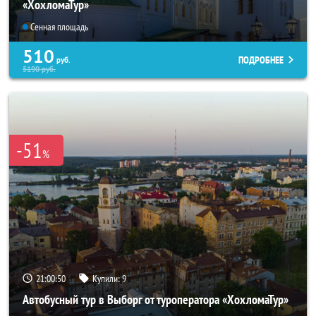
«ХохломаТур»
Сенная площадь
510
ПОДРОБНЕЕ
руб.
5190
руб.
-51
%
21:00:49
Купили:
9
Автобусный тур в Выборг от туроператора «ХохломаТур»