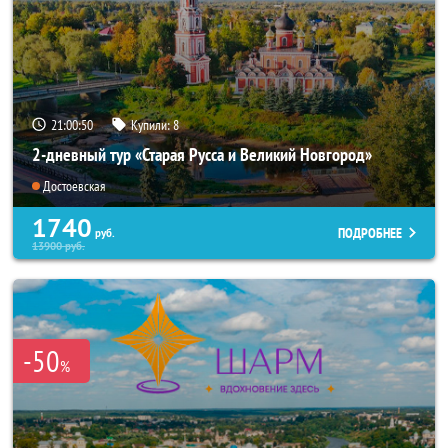
21:00:49
Купили:
8
2-дневный тур «Старая Русса и Великий Новгород»
Достоевская
1740
ПОДРОБНЕЕ
руб.
13900
руб.
-50
%