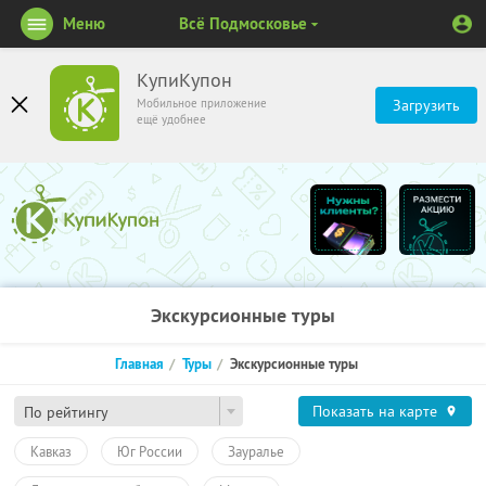
Меню
Всё Подмосковье
КупиКупон
Мобильное приложение
Загрузить
ещё удобнее
Экскурсионные туры
Главная
Туры
Экскурсионные туры
Показать на карте
По рейтингу
Кавказ
Юг России
Зауралье