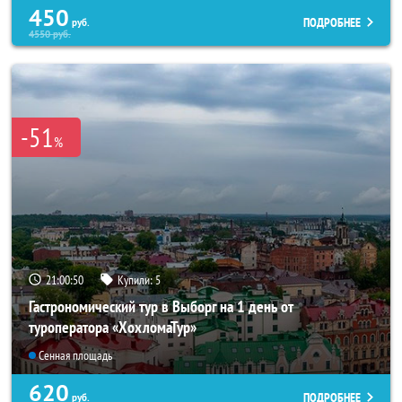
450
ПОДРОБНЕЕ
руб.
4550
руб.
-51
%
21:00:49
Купили:
5
Гастрономический тур в Выборг на 1 день от
туроператора «ХохломаТур»
Сенная площадь
620
ПОДРОБНЕЕ
руб.