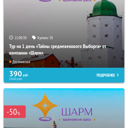
21:00:49
Купили:
58
Тур на 1 день «Тайны средневекового Выборга» от
компании «Шарм»
Достоевская
390
ПОДРОБНЕЕ
руб.
3100
руб.
-50
%