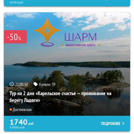
6290
руб.
-50
%
21:00:49
Купили:
39
Тур на 2 дня «Карельское счастье — проживание на
берегу Ладоги»
Достоевская
1740
ПОДРОБНЕЕ
руб.
13900
руб.