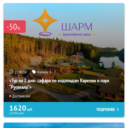
-50
%
21:00:49
Купили:
6
«Тур на 2 дня: сафари по водопадам Карелии и парк
“Рускеала"»
Достоевская
1620
ПОДРОБНЕЕ
руб.
12900
руб.