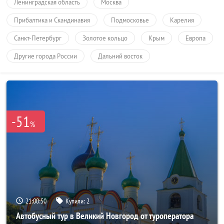
Ленинградская область
Москва
Прибалтика и Скандинавия
Подмосковье
Карелия
Санкт-Петербург
Золотое кольцо
Крым
Европа
Другие города России
Дальний восток
-51
%
21:00:49
Купили:
2
Автобусный тур в Великий Новгород от туроператора