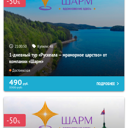
-50
%
21:00:49
Купили:
48
1-дневный тур «Рускеала — мраморное царство» от
компании «Шарм»
Достоевская
490
ПОДРОБНЕЕ
руб.
3900
руб.
-50
%