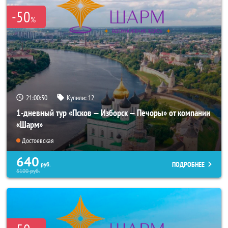
-50
%
21:00:49
Купили:
12
1-дневный тур «Псков — Изборск — Печоры» от компании
«Шарм»
Достоевская
640
ПОДРОБНЕЕ
руб.
5100
руб.