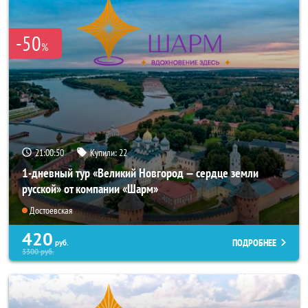
-50
%
21:00:49
Купили:
22
1-дневный тур «Великий Новгород — сердце земли
русской» от компании «Шарм»
Достоевская
420
ПОДРОБНЕЕ
руб.
3300
руб.