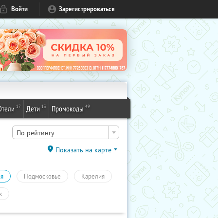
Войти
Зарегистрироваться
17
13
49
Отели
Дети
Промокоды
По рейтингу
Показать на карте
ия
Подмосковье
Карелия
к