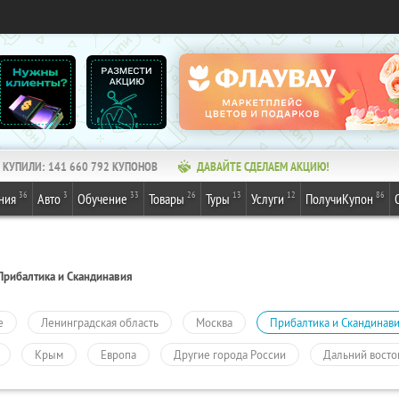
КУПИЛИ:
141 660 792
КУПОНОВ
ДАВАЙТЕ СДЕЛАЕМ АКЦИЮ!
36
3
33
26
13
12
86
ния
Авто
Обучение
Товары
Туры
Услуги
ПолучиКупон
Прибалтика и Скандинавия
е
Ленинградская область
Москва
Прибалтика и Скандинав
Крым
Европа
Другие города России
Дальний восто