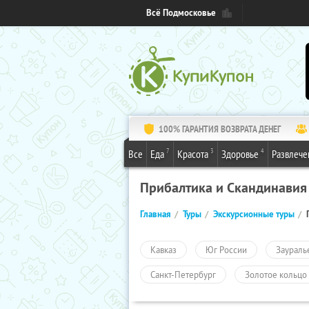
Всё Подмосковье
100% ГАРАНТИЯ ВОЗВРАТА ДЕНЕГ
7
3
4
Все
Еда
Красота
Здоровье
Развлече
Прибалтика и Скандинавия
Главная
Туры
Экскурсионные туры
Кавказ
Юг России
Заураль
Санкт-Петербург
Золотое кольцо