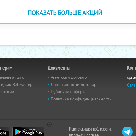
ПОКАЗАТЬ БОЛЬШЕ АКЦИЙ
тнёрам
Документы
Кон
елаем акцию!
Агентский договор
spro
е, как Вебмастер
Лицензионный договор
Связ
е акции
Публичная оферта
Политика конфиденциальности
Ищите скидки поблизости,
не выходя из чата: