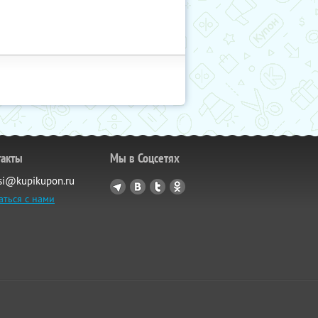
такты
Мы в Соцсетях
si@kupikupon.ru
аться с нами