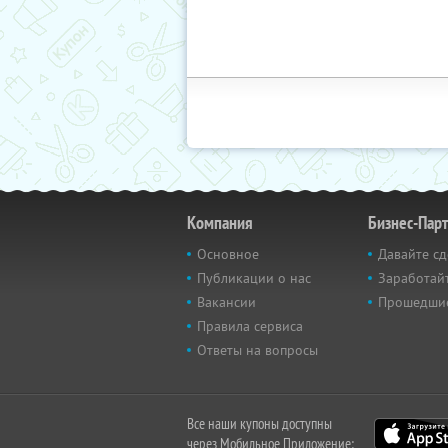
Компания
Бизнес-Пар
Основное
Давайте сд
Публикации о нас
Заработайт
Вакансии
Прошедши
Правила сервиса
Ответы на вопросы
Все наши купоны доступны
через Мобильное Приложение: