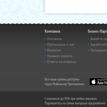
Компания
Бизнес-Пар
Основное
Давайте сд
Публикации о нас
Заработайт
Вакансии
Прошедши
Правила сервиса
Ответы на вопросы
Все наши купоны доступны
через Мобильное Приложение:
Сэкономьте до 90% при любых покупках
Подпишитесь на самые выгодные предложения