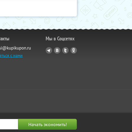
такты
Мы в Соцсетях
si@kupikupon.ru
аться с нами