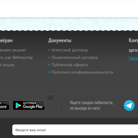
тнёрам
Документы
Кон
елаем акцию!
Агентский договор
spro
е, как Вебмастер
Лицензионный договор
Связ
е акции
Публичная оферта
Политика конфиденциальности
Ищите скидки поблизости,
не выходя из чата: