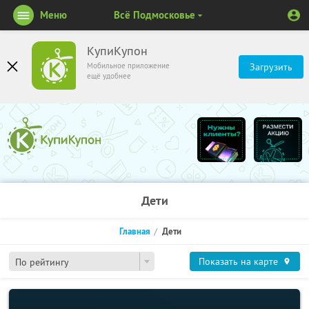
Меню
Всё Подмосковье
КупиКупон
Мобильное приложение
Загрузить
ещё удобнее
Дети
Главная
Дети
Показать на карте
По рейтингу