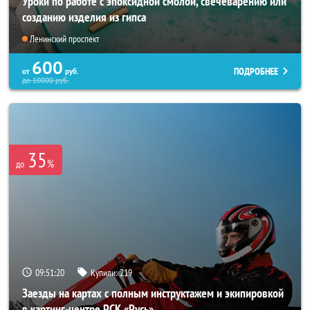
Уроки по работе с эпоксидной смолой, свечеварению или
созданию изделия из гипса
Ленинский проспект
600
ПОДРОБНЕЕ
от
руб.
до
10000
руб.
35
%
до
09:51:19
Купили:
219
Заезды на картах с полным инструктажем и экипировкой
в картинг-центре РСК «Русь»