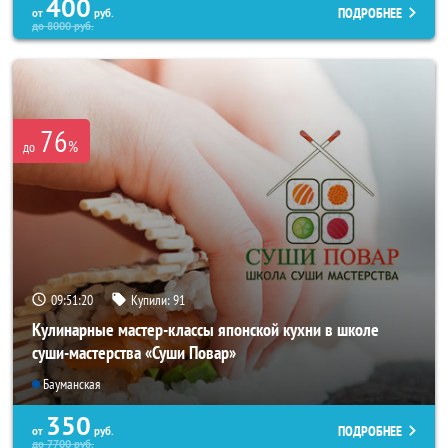
400
ПОДРОБНЕЕ
от
руб.
до
8000
руб.
76
%
до
09:51:19
Купили:
91
Кулинарные мастер-классы японской кухни в школе
суши-мастерства «Суши Повар»
Бауманская
350
ПОДРОБНЕЕ
от
руб.
до
7700
руб.