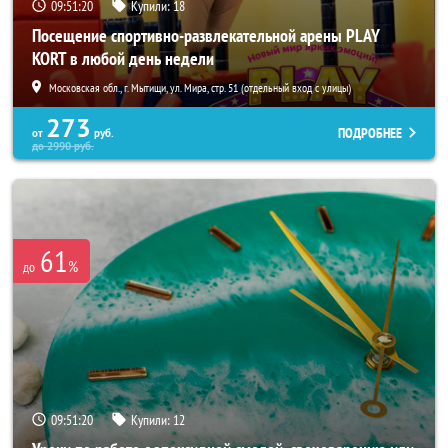
09:51:19
Купили:
18
Посещение спортивно-развлекательной арены PLAY
KORT в любой день недели
Московская обл., г. Мытищи, ул. Мира, стр. 51 (отдельный вход с улицы)
273
ПОДРОБНЕЕ
от
руб.
до
2990
руб.
61
%
до
09:51:19
Купили:
12