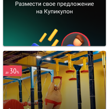
30
%
до