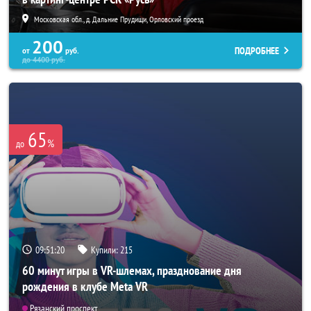
Московская обл., д. Дальние Прудищи, Орловский проезд
200
ПОДРОБНЕЕ
от
руб.
до
4400
руб.
65
%
до
09:51:19
Купили:
215
60 минут игры в VR-шлемах, празднование дня
рождения в клубе Meta VR
Рязанский проспект