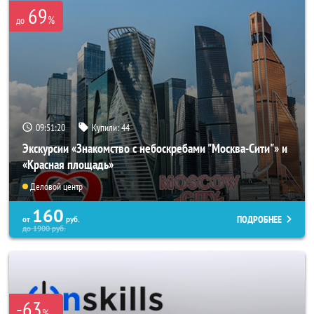
69
%
до
09:51:19
Купили:
44
Экскурсии «Знакомство с небоскребами "Москва-Сити"» и
«Красная площадь»
Деловой центр
160
ПОДРОБНЕЕ
от
руб.
до
1900
руб.
-63
%