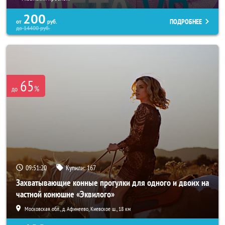
200
ПОДРОБНЕЕ
от
руб.
до
14400
руб.
65
%
до
09:51:19
Купили:
167
Захватывающие конные прогулки для одного и двоих на
частной конюшне «Эквилого»
Московская обл., д. Афинеево, Киевское ш., 18 км