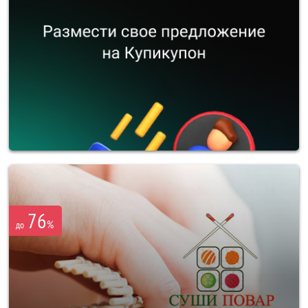
76
%
до