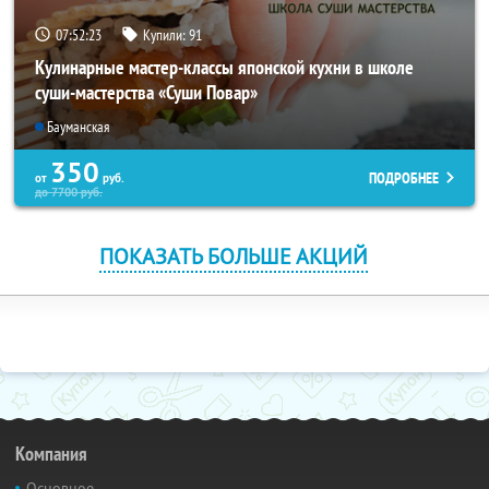
07:52:22
Купили:
91
Кулинарные мастер-классы японской кухни в школе
суши-мастерства «Суши Повар»
Бауманская
350
ПОДРОБНЕЕ
от
руб.
до
7700
руб.
ПОКАЗАТЬ БОЛЬШЕ АКЦИЙ
Компания
Основное