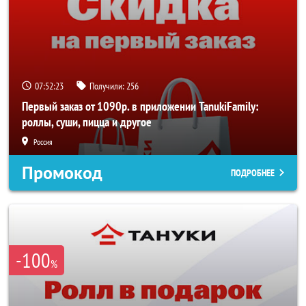
07:52:22
Получили:
256
Первый заказ от 1090р. в приложении TanukiFamily:
роллы, суши, пицца и другое
Россия
Промокод
ПОДРОБНЕЕ
-100
%