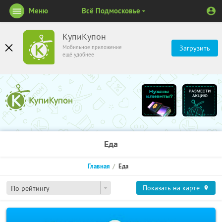
Меню
Всё Подмосковье
КупиКупон
Мобильное приложение
Загрузить
ещё удобнее
Еда
Главная
Еда
Показать на карте
По рейтингу