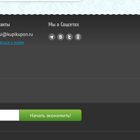
такты
Мы в Соцсетях
si@kupikupon.ru
аться с нами