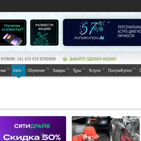
КУПИЛИ:
141 658 830
КУПОНОВ
ДАВАЙТЕ СДЕЛАЕМ АКЦИЮ!
36
3
33
26
13
12
87
ния
Авто
Обучение
Товары
Туры
Услуги
ПолучиКупон