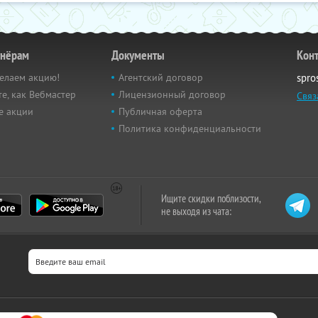
тнёрам
Документы
Кон
елаем акцию!
Агентский договор
spro
е, как Вебмастер
Лицензионный договор
Связ
е акции
Публичная оферта
Политика конфиденциальности
Ищите скидки поблизости,
не выходя из чата: