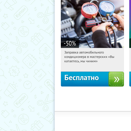
-50
%
Заправка автомобильного
19:57:29
Получили:
19
кондиционера в мастерских «Вы
Борисово
катаетесь, мы чиним»
Бесплатно