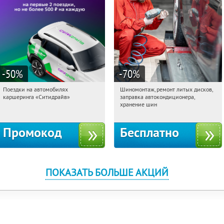
-50
%
-70
%
Поездки на автомобилях
Шиномонтаж, ремонт литых дисков,
19:57:29
Получи первым!
19:57:29
Получили:
83
каршеринга «Ситидрайв»
заправка автокондиционера,
Борисово
Россия
хранение шин
Промокод
Бесплатно
ПОКАЗАТЬ БОЛЬШЕ АКЦИЙ