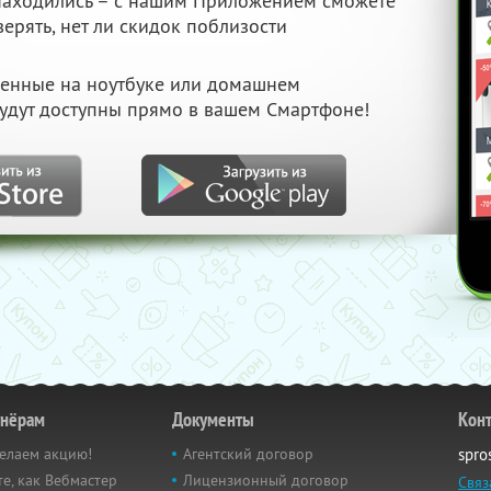
 находились – с нашим Приложением сможете
верять, нет ли скидок поблизости
ченные на ноутбуке или домашнем
удут доступны прямо в вашем Смартфоне!
тнёрам
Документы
Кон
елаем акцию!
Агентский договор
spro
е, как Вебмастер
Лицензионный договор
Связ