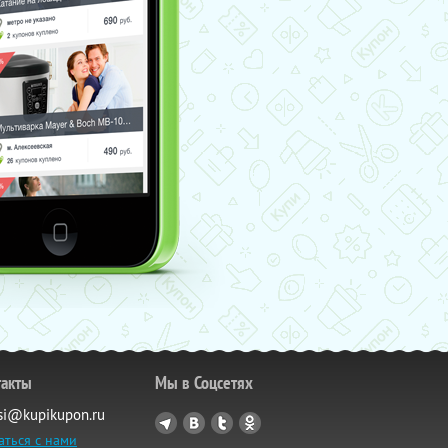
такты
Мы в Соцсетях
si@kupikupon.ru
аться с нами