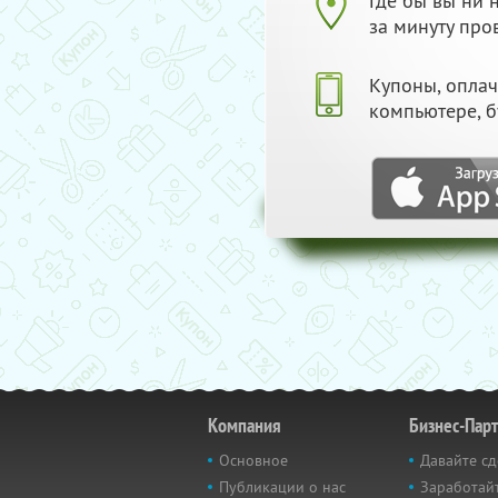
Где бы вы ни
за минуту про
Купоны, опла
компьютере, б
Компания
Бизнес-Пар
Основное
Давайте сд
Публикации о нас
Заработайт