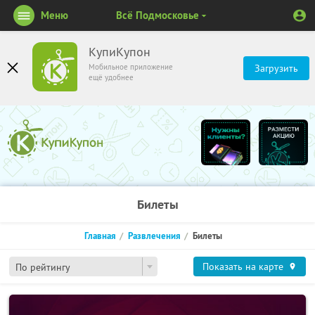
Меню
Всё Подмосковье
КупиКупон
Мобильное приложение
Загрузить
ещё удобнее
Билеты
Главная
Развлечения
Билеты
Показать на карте
По рейтингу