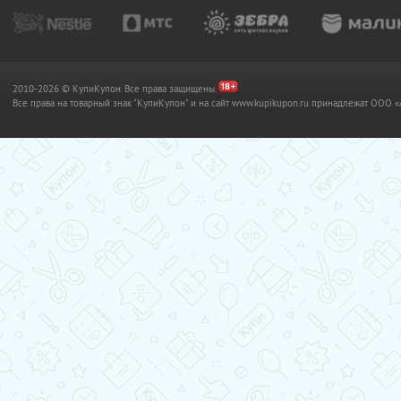
2010-2026 © КупиКупон. Все права защищены.
Все права на товарный знак "КупиКупон" и на сайт www.kupikupon.ru принадлежат OO