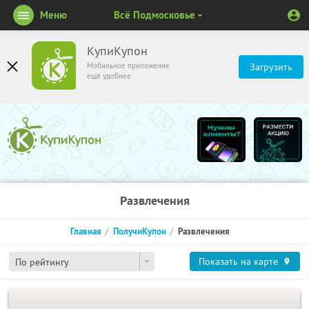
Меню
Всё Подмосковье
КупиКупон
Мобильное приложение
Загрузить
ещё удобнее
Развлечения
Главная
ПолучиКупон
Развлечения
Показать на карте
По рейтингу