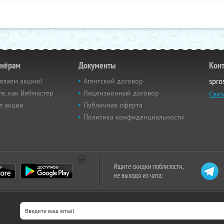
тнёрам
Документы
Кон
елаем акцию!
Агентский договор
spro
е, как Вебмастер
Лицензионный договор
Связ
е акции
Публичная оферта
Политика конфиденциальности
Ищите скидки поблизости,
не выходя из чата: