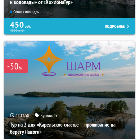
и водопады» от «ХохломаТур»
Сенная площадь
450
ПОДРОБНЕЕ
руб.
4550
руб.
-50
%
15:13:57
Купили:
39
Тур на 2 дня «Карельское счастье — проживание на
берегу Ладоги»