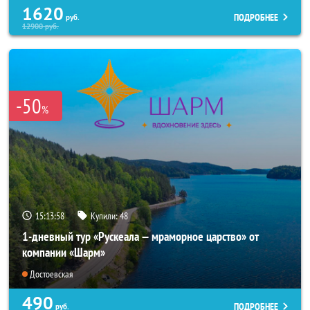
1620
ПОДРОБНЕЕ
руб.
12900
руб.
-50
%
15:13:57
Купили:
48
1-дневный тур «Рускеала — мраморное царство» от
компании «Шарм»
Достоевская
490
ПОДРОБНЕЕ
руб.