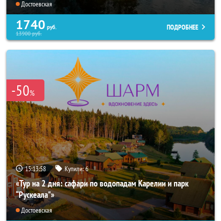
Достоевская
1740
ПОДРОБНЕЕ
руб.
13900
руб.
-50
%
15:13:57
Купили:
6
«Тур на 2 дня: сафари по водопадам Карелии и парк
“Рускеала"»
Достоевская