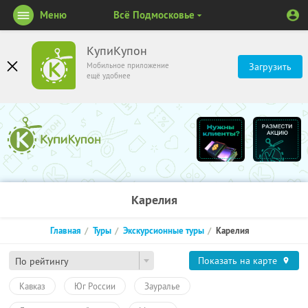
Меню
Всё Подмосковье
КупиКупон
Мобильное приложение
Загрузить
ещё удобнее
Карелия
Главная
Туры
Экскурсионные туры
Карелия
Показать на карте
По рейтингу
Кавказ
Юг России
Зауралье