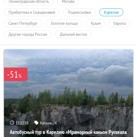
Ленинградская область
Москва
Прибалтика и Скандинавия
Подмосковье
Карелия
Санкт-Петербург
Золотое кольцо
Крым
Европа
Другие города России
Дальний восток
-51
%
15:13:57
Купили:
24
Автобусный тур в Карелию «Мраморный каньон Рускеала