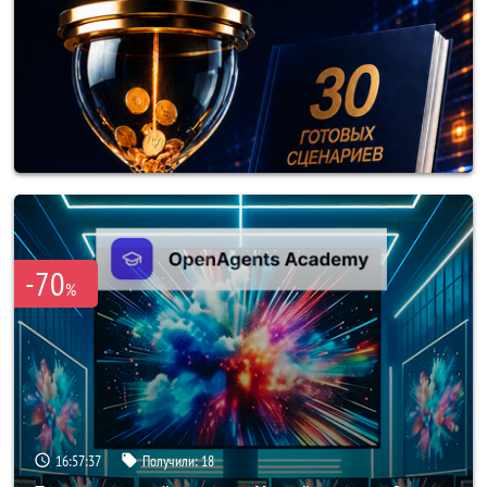
-70
%
16:57:34
Получили:
18