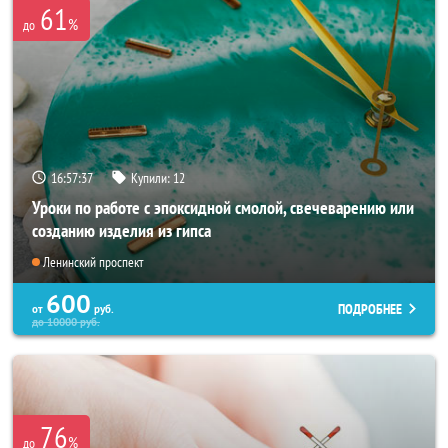
61
%
до
16:57:34
Купили:
12
Уроки по работе с эпоксидной смолой, свечеварению или
созданию изделия из гипса
Ленинский проспект
600
ПОДРОБНЕЕ
от
руб.
до
10000
руб.
76
%
до