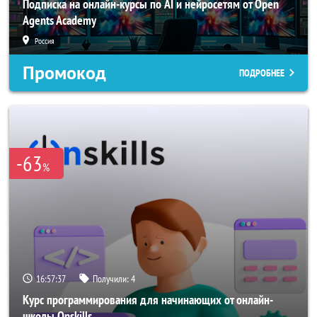
Подписка на онлайн-курсы по AI и нейросетям от Open
Agents Academy
Россия
Промокод
ПОДРОБНЕЕ
-63
%
16:57:34
Получили:
4
Курс программирования для начинающих от онлайн-
школы Onskills