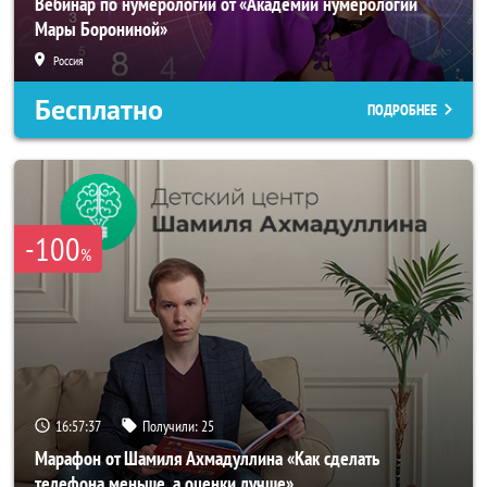
Вебинар по нумерологии от «Академии нумерологии
Мары Борониной»
Россия
Бесплатно
ПОДРОБНЕЕ
-100
%
16:57:34
Получили:
25
Марафон от Шамиля Ахмадуллина «Как сделать
телефона меньше, а оценки лучше»