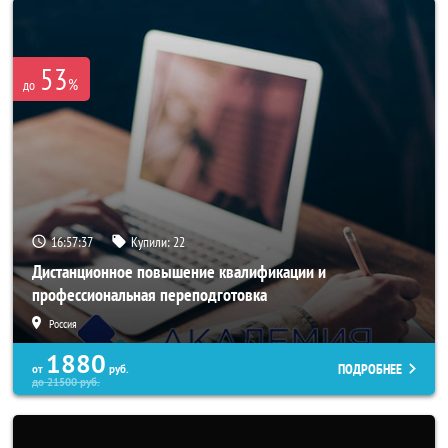
53
%
до
16:57:34
Купили:
22
Дистанционное повышение квалификации и
профессиональная переподготовка
Россия
1880
ПОДРОБНЕЕ
от
руб.
до
21500
руб.