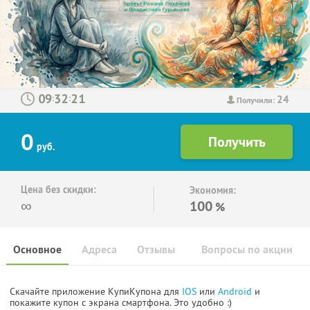
24
:
:
Получили:
0
руб.
Цена без скидки:
Экономия:
∞
100
%
Основное
Адреса
Отзывы
Вопросы по акции
Скачайте приложение КупиКупона для
IOS
или
Android
и
покажите купон с экрана смартфона. Это удобно :)