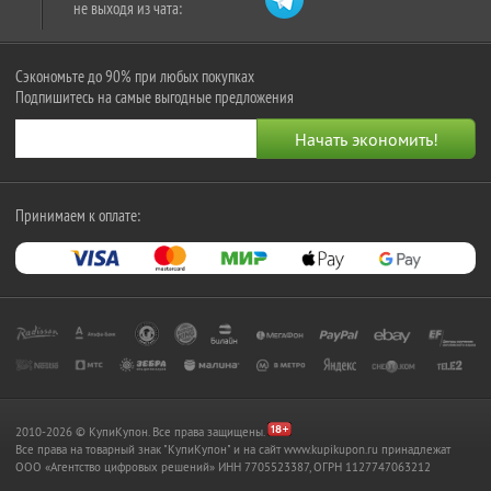
не выходя из чата:
Сэкономьте до 90% при любых покупках
Подпишитесь на самые выгодные предложения
Принимаем к оплате:
2010-2026 © КупиКупон. Все права защищены.
Все права на товарный знак "КупиКупон" и на сайт www.kupikupon.ru принадлежат
OOO «Агентство цифровых решений» ИНН 7705523387, ОГРН 1127747063212