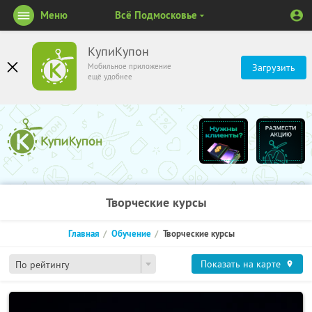
Меню
Всё Подмосковье
КупиКупон
Мобильное приложение
Загрузить
ещё удобнее
Творческие курсы
Главная
Обучение
Творческие курсы
Показать на карте
По рейтингу