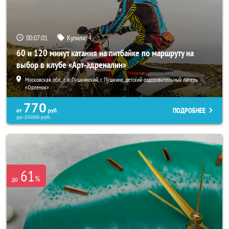
00:06:58
Купили:
4
60 и 120 минут катания на питбайке по маршруту на
выбор в клубе «Арт-адреналин»
Московская обл., г. о. Пушкинский, г. Пушкино, детский оздоровительный лагерь
«Орленок»
770
ПОДРОБНЕЕ
от
руб.
до
25000
руб.
61
%
до