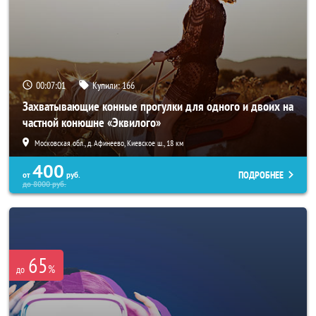
00:06:58
Купили:
166
Захватывающие конные прогулки для одного и двоих на
частной конюшне «Эквилого»
Московская обл., д. Афинеево, Киевское ш., 18 км
400
ПОДРОБНЕЕ
от
руб.
до
8000
руб.
65
%
до