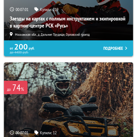
00:06:58
Купили:
219
Заезды на картах с полным инструктажем и экипировкой
в картинг-центре РСК «Русь»
Московская обл., д. Дальние Прудищи, Орловский проезд
200
ПОДРОБНЕЕ
от
руб.
до
4400
руб.
74
%
до
00:06:58
Купили:
12