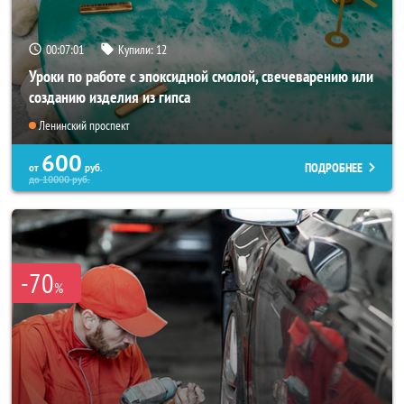
00:06:58
Купили:
12
Уроки по работе с эпоксидной смолой, свечеварению или
созданию изделия из гипса
Ленинский проспект
600
ПОДРОБНЕЕ
от
руб.
до
10000
руб.
-70
%