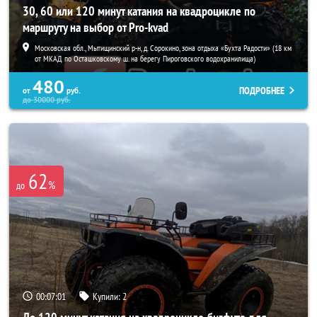
30, 60 или 120 минут катания на квадроцикле по
маршруту на выбор от Pro-kvad
Московская обл., Мытищинский р-н, д. Сорокино, зона отдыха «Бухта Радости» (18 км
от МКАД по Осташковскому ш. на берегу Пироговского водохранилища)
480
ПОДРОБНЕЕ
от
руб.
до
30000
руб.
62
%
до
00:06:58
Купили:
2