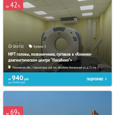
42
%
до
00:06:58
Купили:
5
МРТ головы, позвоночника, суставов в «Клинико-
диагностическом центре “Нахабино”»
Московская обл., г. Красногорск, раб. пос. Нахабино, Вокзальная ул., д. 25, стр. 3
940
ПОДРОБНЕЕ
от
руб.
до
15000
руб.
69
%
до