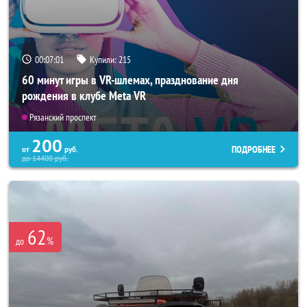
00:06:58
Купили:
215
60 минут игры в VR-шлемах, празднование дня
рождения в клубе Meta VR
Рязанский проспект
200
ПОДРОБНЕЕ
от
руб.
до
14400
руб.
62
%
до