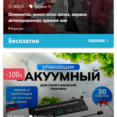
00:06:58
Получили:
83
Шиномонтаж, ремонт литых дисков, заправка
автокондиционера, хранение шин
Борисово
Бесплатно
ПОДРОБНЕЕ
-100
%
00:06:58
Получили:
174