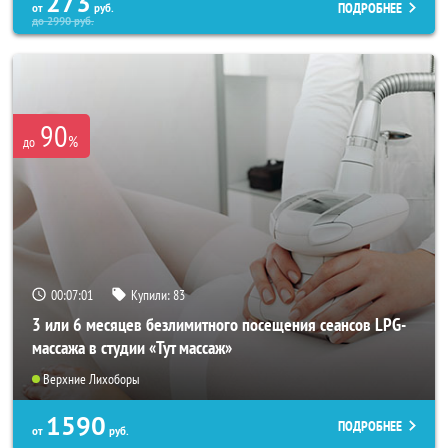
273
ПОДРОБНЕЕ
от
руб.
до
2990
руб.
90
%
до
00:06:58
Купили:
83
3 или 6 месяцев безлимитного посещения сеансов LPG-
массажа в студии «Тут массаж»
Верхние Лихоборы
1590
ПОДРОБНЕЕ
от
руб.