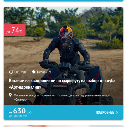
74
%
до
00:06:58
Купили:
9
Катание на квадроцикле по маршруту на выбор от клуба
«Арт-адреналин»
Московская обл., г. о. Пушкинский, г. Пушкино, детский оздоровительный лагерь
«Орленок»
630
ПОДРОБНЕЕ
от
руб.
до
30000
руб.