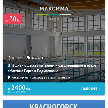
30
%
до
00:06:58
Купили:
1
От 2 дней отдыха с питанием и развлечениями в отеле
«Максима Парк» в Подмосковье
Московская обл., Дмитровский р-н, д. Горки Сухаревские
2400
ПОДРОБНЕЕ
от
руб.
до
103950
руб.