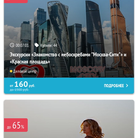
00:06:58
Купили:
44
Экскурсии «Знакомство с небоскребами "Москва-Сити"» и
«Красная площадь»
Деловой центр
160
ПОДРОБНЕЕ
от
руб.
до
1900
руб.
65
%
до