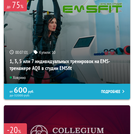
75
%
до
00:06:58
Купили:
10
1, 3, 5 или 7 индивидуальных тренировок на EMS-
тренажере AQ8 в студии EMSfit
Ховрино
600
ПОДРОБНЕЕ
от
руб.
до
32000
руб.
-20
%