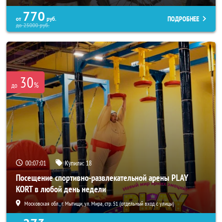
770
ПОДРОБНЕЕ
от
руб.
до
25000
руб.
30
%
до
00:06:58
Купили:
18
Посещение спортивно-развлекательной арены PLAY
KORT в любой день недели
Московская обл., г. Мытищи, ул. Мира, стр. 51 (отдельный вход с улицы)