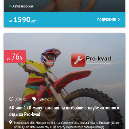
Автозаводская
1590
ПОДРОБНЕЕ
от
руб.
76
%
до
00:06:58
Купили:
9
60 или 120 минут катания на питбайке в клубе активного
отдыха Pro-kvad
Московская обл., Мытищинский р-н, д. Сорокино, зона отдыха «Бухта Радости» (18 км
от МКАД по Осташковскому ш. на берегу Пироговского водохранилища)