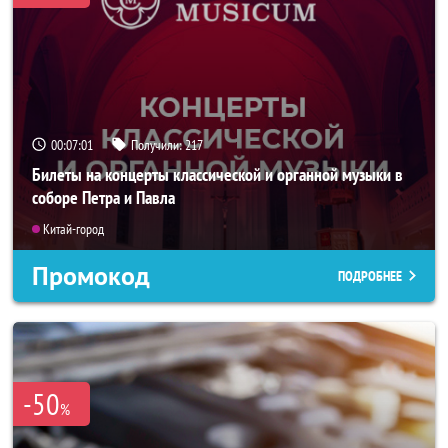
00:06:58
Получили:
217
Билеты на концерты классической и органной музыки в
соборе Петра и Павла
Китай-город
Промокод
ПОДРОБНЕЕ
-50
%