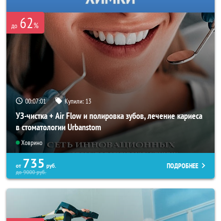
62
%
до
00:06:58
Купили:
13
УЗ-чистка + Air Flow и полировка зубов, лечение кариеса
в стоматологии Urbanstom
Ховрино
735
ПОДРОБНЕЕ
от
руб.
до
9000
руб.