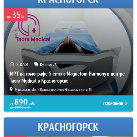
35
%
до
00:06:58
Купили:
26
МРТ на томографе Siemens Magnetom Harmony в центре
Taora Medical в Красногорске
Московская обл., г. Красногорск, Ново-Никольская ул., д. 52
890
ПОДРОБНЕЕ
от
руб.
до
18000
руб.