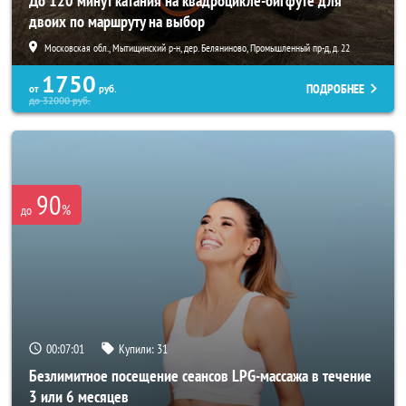
До 120 минут катания на квадроцикле-бигфуте для
двоих по маршруту на выбор
Московская обл., Мытищинский р-н, дер. Беляниново, Промышленный пр-д, д. 22
1750
ПОДРОБНЕЕ
от
руб.
до
32000
руб.
90
%
до
00:06:58
Купили:
31
Безлимитное посещение сеансов LPG-массажа в течение
3 или 6 месяцев