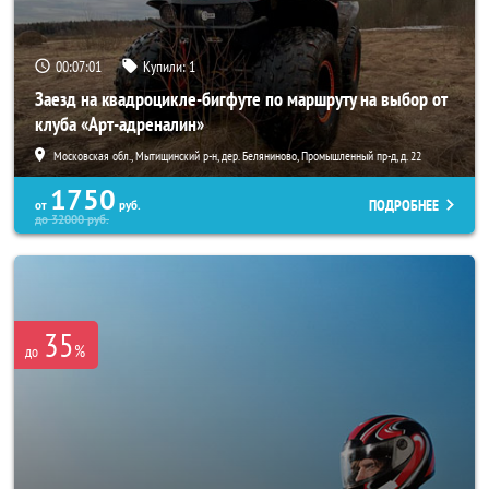
00:06:58
Купили:
1
Заезд на квадроцикле-бигфуте по маршруту на выбор от
клуба «Арт-адреналин»
Московская обл., Мытищинский р-н, дер. Беляниново, Промышленный пр-д, д. 22
1750
ПОДРОБНЕЕ
от
руб.
до
32000
руб.
35
%
до