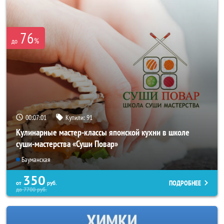
76
%
до
00:06:58
Купили:
91
Кулинарные мастер-классы японской кухни в школе
суши-мастерства «Суши Повар»
Бауманская
350
ПОДРОБНЕЕ
от
руб.
до
7700
руб.