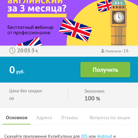
16
:
:
Получили:
0
руб.
Цена без скидки:
Экономия:
∞
100
%
Основное
Адреса
Отзывы
Вопросы по акции
Скачайте приложение КупиКупона для
IOS
или
Android
и