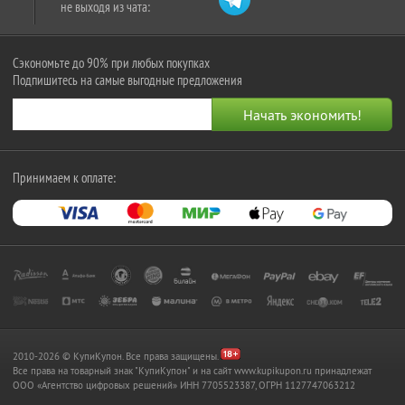
не выходя из чата:
Сэкономьте до 90% при любых покупках
Подпишитесь на самые выгодные предложения
Принимаем к оплате:
2010-2026 © КупиКупон. Все права защищены.
Все права на товарный знак "КупиКупон" и на сайт www.kupikupon.ru принадлежат
OOO «Агентство цифровых решений» ИНН 7705523387, ОГРН 1127747063212