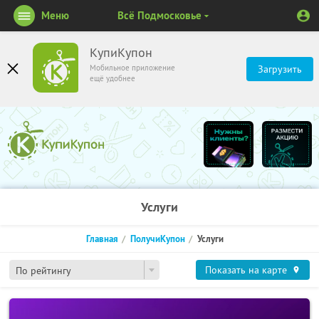
Меню
Всё Подмосковье
КупиКупон
Мобильное приложение
Загрузить
ещё удобнее
Услуги
Главная
ПолучиКупон
Услуги
Показать на карте
По рейтингу