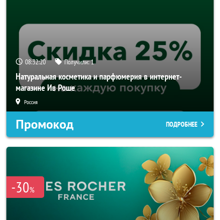
08:32:19
Получили:
1
Натуральная косметика и парфюмерия в интернет-
магазине Ив Роше
Россия
Промокод
ПОДРОБНЕЕ
-30
%