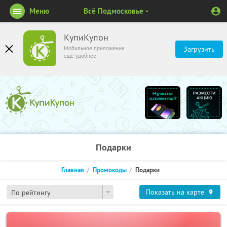
Меню
Всё Подмосковье
КупиКупон
Мобильное приложение
Загрузить
ещё удобнее
Подарки
Главная
Промокоды
Подарки
Показать на карте
По рейтингу