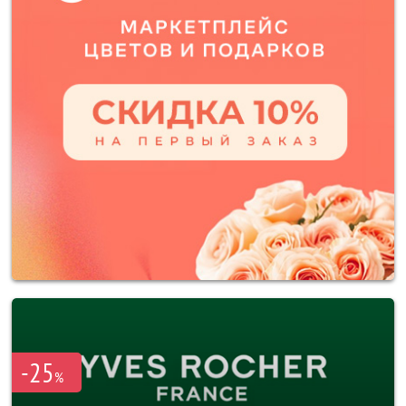
-25
%