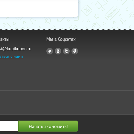
такты
Мы в Соцсетях
si@kupikupon.ru
аться с нами