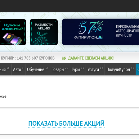
КУПИЛИ:
141 705 607
КУПОНОВ
ДАВАЙТЕ СДЕЛАЕМ АКЦИЮ!
36
3
33
26
13
14
91
ния
Авто
Обучение
Товары
Туры
Услуги
ПолучиКупон
ежье
ПОКАЗАТЬ БОЛЬШЕ АКЦИЙ