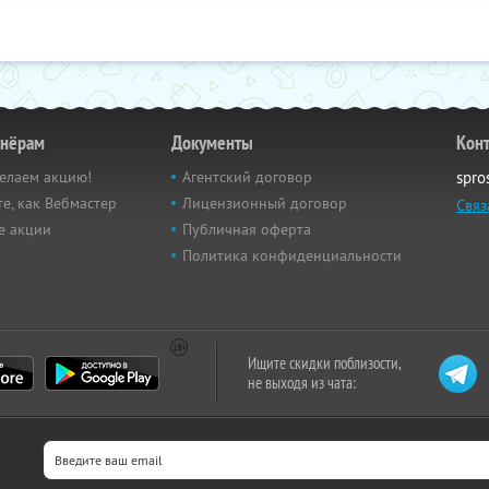
тнёрам
Документы
Кон
елаем акцию!
Агентский договор
spro
е, как Вебмастер
Лицензионный договор
Связ
е акции
Публичная оферта
Политика конфиденциальности
Ищите скидки поблизости,
не выходя из чата: