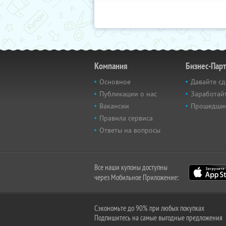
Компания
Бизнес-Пар
Основное
Давайте сд
Публикации о нас
Заработайт
Вакансии
Прошедши
Правила сервиса
Ответы на вопросы
Все наши купоны доступны
через Мобильное Приложение:
Сэкономьте до 90% при любых покупках
Подпишитесь на самые выгодные предложения