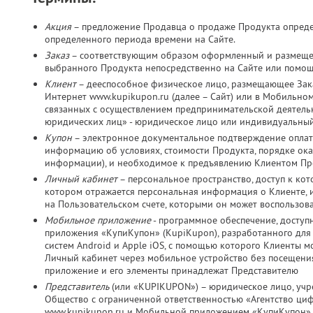
Акция
– предложение Продавца о продаже Продукта определ
определенного периода времени на Сайте.
Заказ
– соответствующим образом оформленный и размещен
выбранного Продукта непосредственно на Сайте или помо
Клиент
– дееспособное физическое лицо, размещающее Зака
Интернет www.kupikupon.ru (далее – Сайт) или в Мобильно
связанных с осуществлением предпринимательской деятельно
юридических лиц» - юридическое лицо или индивидуальный
Купон
– электронное документальное подтверждение оплат
информацию об условиях, стоимости Продукта, порядке оказ
информации), и необходимое к предъявлению Клиентом Пр
Личный кабинет
– персональное пространство, доступ к ко
котором отражается персональная информация о Клиенте, и
на Пользовательском счете, которыми он может воспользов
Мобильное приложение
- программное обеспечение, досту
приложения «КупиКупон» (KupiKupon), разработанного дл
систем Android и Apple iOS, с помощью которого Клиенты м
Личный кабинет через мобильное устройство без посещения
приложение и его элементы принадлежат Представителю
Представитель
(или «KUPIKUPON») – юридическое лицо, учр
Общество с ограниченной ответственностью «Агентство ц
www.kupikupon.ru и Мобильной приложением «КупиКупон»