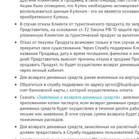
другими Клиентами, а Продавец, в свою очередь, был готов о
Акции было оговорено, что Купон необходимо активировать д
воспользоваться данным Купоном - это не является основа
приобретенного Купона.
В случае отказа Клиента от туристического продукта, по з
Представитель, на основании ст. 32 Закона РФ "О защите пр
уплаченную Клиентом за туристический продукт за вычетом
Отказ от покупки Продукта возможен только в том случае, 
прекратил свое существование. Через Службу поддержки Кл
название Продавца, дату и время посещения, фамилию и имя
дней Представитель выяснит причины отказа в продаже Про
продавать Продукт, то будет осуществлен возврат денежных
через личный кабинет.
Для возврата денежных средств, ранее внесенных на виртуа
Обратиться в службу поддержки по адресу sprosi@kupikupo
счет банковской карты, с которой осуществлялась оплата.
Скачать
«Заявление о возврате денежных средств»
,заполни
приложением копии паспорта, если возврат денежных средс
денежных средств будет осуществлен в течение десяти раб
письме или заявлении. В этом случае, сумма возврата будет
понесенных расходов.
Для возврата денежных средств, зачисленных на расчетный 
должен предоставить в Службу поддержки пользователей Пр