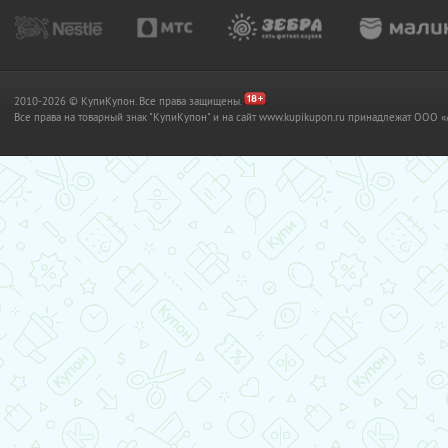
2010-2026 © КупиКупон. Все права защищены.
Все права на товарный знак "КупиКупон" и на сайт www.kupikupon.ru принадлежат OO