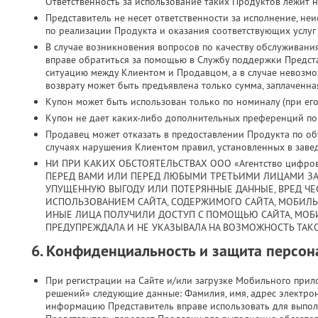
Ответственность за использование таких Продуктов лежит н
Представитель не несет ответственности за исполнение, н
по реализации Продукта и оказания соответствующих услуг
В случае возникновения вопросов по качеству обслуживани
вправе обратиться за помощью в Службу поддержки Предст
ситуацию между Клиентом и Продавцом, а в случае невозмо
возврату может быть предъявлена только сумма, заплаченная
Купон может быть использован только по номиналу (при его 
Купон не дает каких-либо дополнительных преференций по з
Продавец может отказать в предоставлении Продукта по объ
случаях нарушения Клиентом правил, установленных в заве
НИ ПРИ КАКИХ ОБСТОЯТЕЛЬСТВАХ ООО «Агентство цифро
ПЕРЕД ВАМИ ИЛИ ПЕРЕД ЛЮБЫМИ ТРЕТЬИМИ ЛИЦАМИ ЗА
УПУЩЕННУЮ ВЫГОДУ ИЛИ ПОТЕРЯННЫЕ ДАННЫЕ, ВРЕД ЧЕС
ИСПОЛЬЗОВАНИЕМ САЙТА, СОДЕРЖИМОГО САЙТА, МОБИЛ
ИНЫЕ ЛИЦА ПОЛУЧИЛИ ДОСТУП С ПОМОЩЬЮ САЙТА, МОБ
ПРЕДУПРЕЖДАЛА И НЕ УКАЗЫВАЛА НА ВОЗМОЖНОСТЬ ТАКО
6. Конфиденциальность и защита персо
При регистрации на Сайте и/или загрузке Мобильного при
решений» следующие данные: Фамилия, имя, адрес электрон
информацию Представитель вправе использовать для выпол