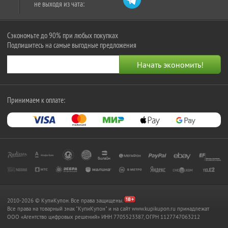
не выходя из чата:
Сэкономьте до 90% при любых покупках
Подпишитесь на самые выгодные предложения
Принимаем к оплате:
2010-2026 © КупиКупон. Все права защищены.
Все права на товарный знак "КупиКупон" и на сайт www.kupikupon.ru принадлежат
OOO «Агентство цифровых решений» ИНН 7705523387, ОГРН 1127747063212