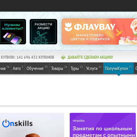
КУПИЛИ:
141 696 432
КУПОНОВ
ДАВАЙТЕ СДЕЛАЕМ АКЦИЮ!
36
3
33
26
13
14
91
ния
Авто
Обучение
Товары
Туры
Услуги
ПолучиКупон