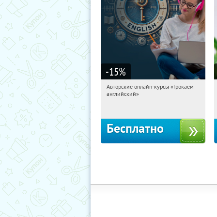
-15
%
Авторские онлайн-курсы «Грокаем
12:37:24
Получили:
4
английский»
Россия
Бесплатно