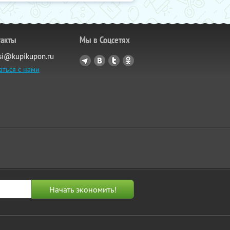
такты
Мы в Соцсетях
si@kupikupon.ru
аться с нами