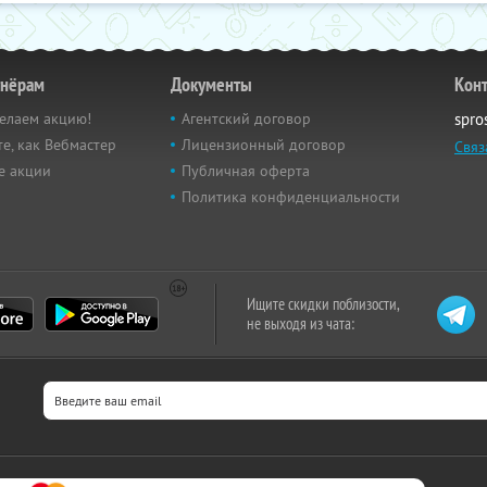
тнёрам
Документы
Кон
елаем акцию!
Агентский договор
spro
е, как Вебмастер
Лицензионный договор
Связ
е акции
Публичная оферта
Политика конфиденциальности
Ищите скидки поблизости,
не выходя из чата: