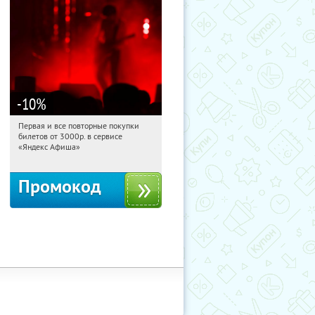
-10
%
Первая и все повторные покупки
12:37:24
Получили:
155
билетов от 3000р. в сервисе
Россия
«Яндекс Афиша»
Промокод