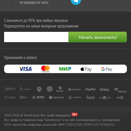
не выходя из чата:
Сэкономьте до 90% при любых покупках
Подпишитесь на самые выгодные предложения
Принимаем к оплате:
2010-2026 © КупиКупон. Все права защищены.
Все права на товарный знак "КупиКупон" и на сайт www.kupikupon.ru принадлежат
OOO «Агентство цифровых решений» ИНН 7705523387, ОГРН 1127747063212