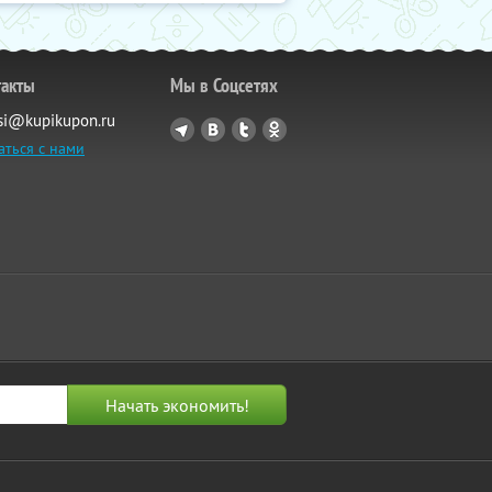
такты
Мы в Соцсетях
si@kupikupon.ru
аться с нами