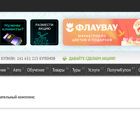
КУПИЛИ:
141 651 225
КУПОНОВ
ДАВАЙТЕ СДЕЛАЕМ АКЦИЮ!
36
3
33
26
13
12
87
ния
Авто
Обучение
Товары
Туры
Услуги
ПолучиКупон
кательный комплекс