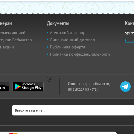
тнёрам
Документы
Кон
елаем акцию!
Агентский договор
spro
е, как Вебмастер
Лицензионный договор
Связ
е акции
Публичная оферта
Политика конфиденциальности
Ищите скидки поблизости,
не выходя из чата: