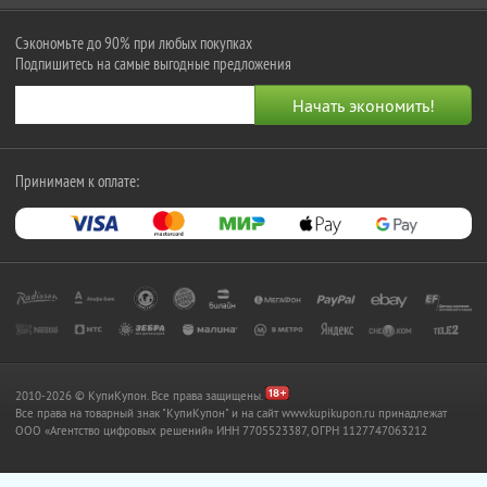
Сэкономьте до 90% при любых покупках
Подпишитесь на самые выгодные предложения
Принимаем к оплате:
2010-2026 © КупиКупон. Все права защищены.
Все права на товарный знак "КупиКупон" и на сайт www.kupikupon.ru принадлежат
OOO «Агентство цифровых решений» ИНН 7705523387, ОГРН 1127747063212