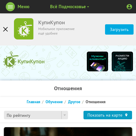
Меню
Всё Подмосковье
КупиКупон
Мобильное приложение
Загрузить
ещё удобнее
Отношения
Главная
Обучение
Другое
Отношения
Показать на карте
По рейтингу