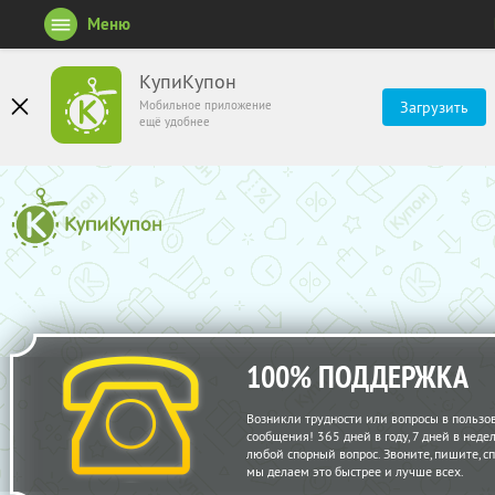
Меню
КупиКупон
Мобильное приложение
Загрузить
ещё удобнее
100% ПОДДЕРЖКА
Возникли трудности или вопросы в пользо
сообщения! 365 дней в году, 7 дней в нед
любой спорный вопрос. Звоните, пишите, с
мы делаем это быстрее и лучше всех.