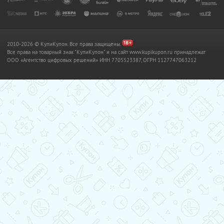
2010-2026 © КупиКупон. Все права защищены.
Все права на товарный знак "КупиКупон" и на сайт www.kupikupon.ru принадлежат
OOO «Агентство цифровых решений» ИНН 7705523387, ОГРН 1127747063212