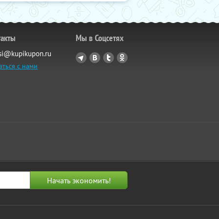
такты
Мы в Соцсетях
si@kupikupon.ru
аться с нами