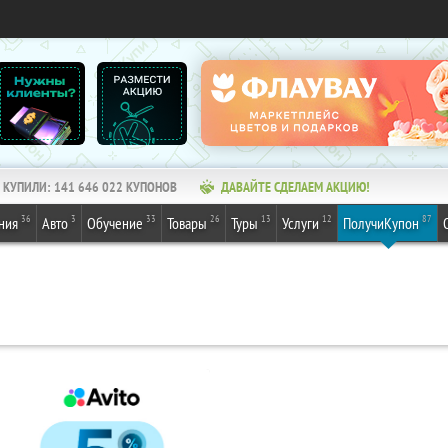
КУПИЛИ:
141 646 022
КУПОНОВ
ДАВАЙТЕ СДЕЛАЕМ АКЦИЮ!
36
3
33
26
13
12
87
ния
Авто
Обучение
Товары
Туры
Услуги
ПолучиКупон