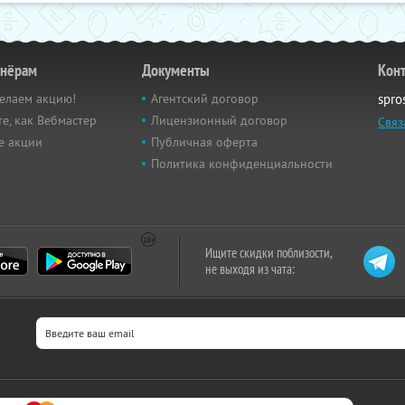
тнёрам
Документы
Кон
елаем акцию!
Агентский договор
spro
е, как Вебмастер
Лицензионный договор
Связ
е акции
Публичная оферта
Политика конфиденциальности
Ищите скидки поблизости,
не выходя из чата: