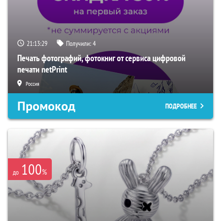
21:13:28
Получили:
4
Печать фотографий, фотокниг от сервиса цифровой
печати netPrint
Россия
Промокод
ПОДРОБНЕЕ
100
%
до