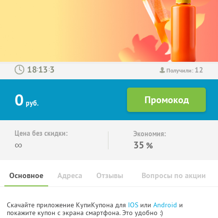
12
:
:
Получили:
0
руб.
Цена без скидки:
Экономия:
∞
35
%
Основное
Адреса
Отзывы
Вопросы по акции
Скачайте приложение КупиКупона для
IOS
или
Android
и
покажите купон с экрана смартфона. Это удобно :)