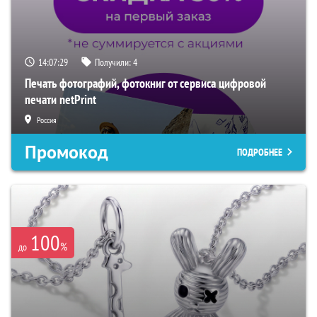
14:07:28
Получили:
4
Печать фотографий, фотокниг от сервиса цифровой
печати netPrint
Россия
Промокод
ПОДРОБНЕЕ
100
%
до