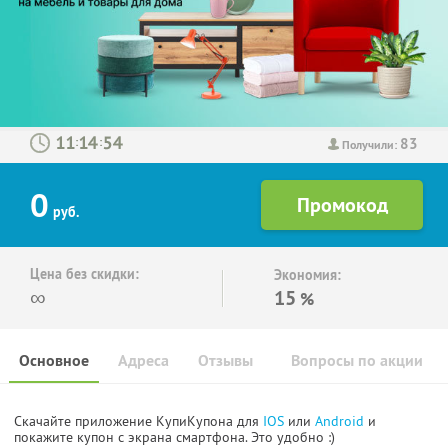
83
:
:
Получили:
0
руб.
Цена без скидки:
Экономия:
∞
15
%
Основное
Адреса
Отзывы
Вопросы по акции
Скачайте приложение КупиКупона для
IOS
или
Android
и
покажите купон с экрана смартфона. Это удобно :)