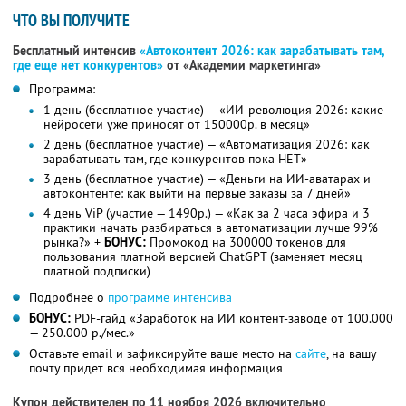
ЧТО ВЫ ПОЛУЧИТЕ
Бесплатный интенсив
«Автоконтент 2026: как зарабатывать там,
где еще нет конкурентов»
от «Академии маркетинга»
Программа:
1 день (бесплатное участие) — «ИИ-революция 2026: какие
нейросети уже приносят от 150000р. в месяц»
2 день (бесплатное участие) — «Автоматизация 2026: как
зарабатывать там, где конкурентов пока НЕТ»
3 день (бесплатное участие) — «Деньги на ИИ-аватарах и
автоконтенте: как выйти на первые заказы за 7 дней»
4 день ViP (участие — 1490р.) — «Как за 2 часа эфира и 3
практики начать разбираться в автоматизации лучше 99%
рынка?» +
БОНУС:
Промокод на 300000 токенов для
пользования платной версией ChatGPT (заменяет месяц
платной подписки)
Подробнее о
программе интенсива
БОНУС:
PDF-гайд «Заработок на ИИ контент-заводе от 100.000
— 250.000 р./мес.»
Оставьте email и зафиксируйте ваше место на
сайте
, на вашу
почту придет вся необходимая информация
Купон действителен по 11 ноября 2026 включительно