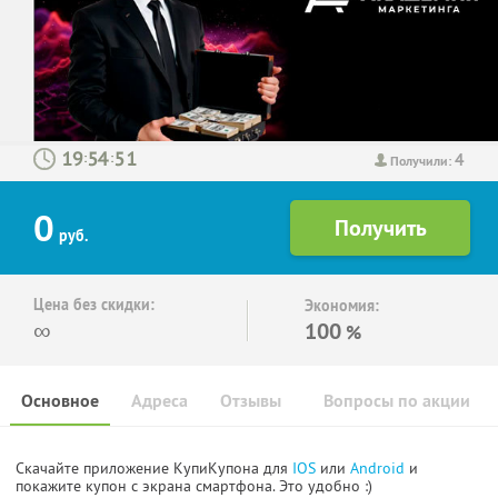
4
:
:
Получили:
0
руб.
Цена без скидки:
Экономия:
∞
100
%
Основное
Адреса
Отзывы
Вопросы по акции
Скачайте приложение КупиКупона для
IOS
или
Android
и
покажите купон с экрана смартфона. Это удобно :)