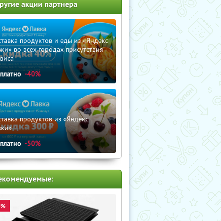
ругие акции партнера
тавка продуктов и еды из «Яндекс
ки» во всех городах присутствия
виса
сплатно
-40%
тавка продуктов из «Яндекс
вки»
сплатно
-50%
екомендуемые:
0%