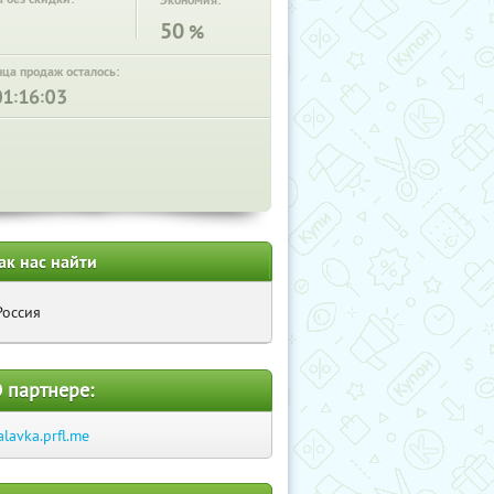
Экономия:
50
%
нца продаж осталось:
:
:
ак нас найти
Россия
 партнере:
alavka.prfl.me