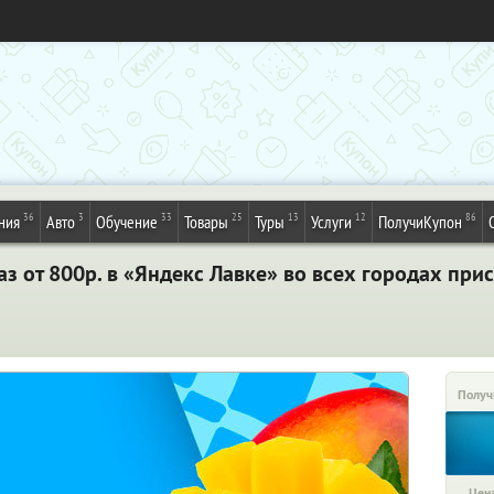
36
3
33
25
13
12
86
ния
Авто
Обучение
Товары
Туры
Услуги
ПолучиКупон
з от 800р. в «Яндекс Лавке» во всех городах прис
Получ
Цена