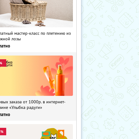
латный мастер-класс по плетению из
жной лозы
латно
%
рвых заказа от 1000р. в интернет-
зине «Улыбка радуги»
латно
0%