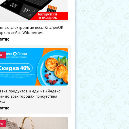
нные электронные весы KitchenOK
аркетплейсе Wildberries
латно
%
авка продуктов и еды из «Яндекс
и» во всех городах присутствия
иса
латно
0%