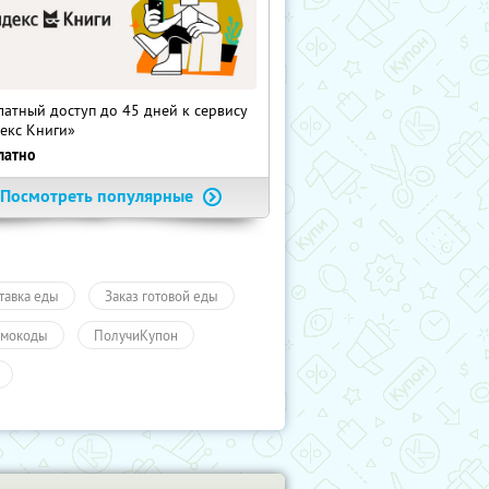
латный доступ до 45 дней к сервису
екс Книги»
латно
Посмотреть популярные
тавка еды
Заказ готовой еды
мокоды
ПолучиКупон