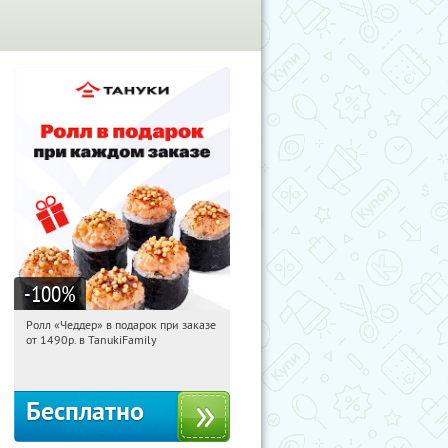
-100
%
Ролл «Чеддер» в подарок при заказе
04:04:52
Получили:
108
от 1490р. в TanukiFamily
Россия
Бесплатно