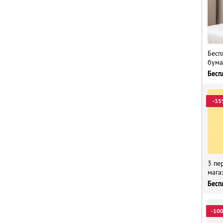
Бесп
бума
Бесп
-35
3 пе
мага
Бесп
-10