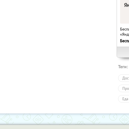
Бесп
«Янд
Бесп
Теги:
Дос
Про
Еда