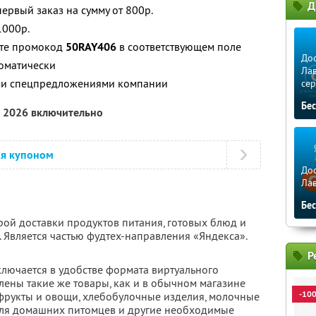
Д
ервый заказ на сумму от 800р.
1000р.
ите промокод
50RAY406
в соответствующем поле
Дос
томатически
Лав
ими спецпредложениями компании
сер
Бе
а 2026 включительно
ся купоном
Дос
Ла
Бе
рой доставки продуктов питания, готовых блюд и
 Является частью фудтех-направления «Яндекса».
Р
ключается в удобстве формата виртуального
влены такие же товары, как и в обычном магазине
-10
 фрукты и овощи, хлебобулочные изделия, молочные
для домашних питомцев и другие необходимые