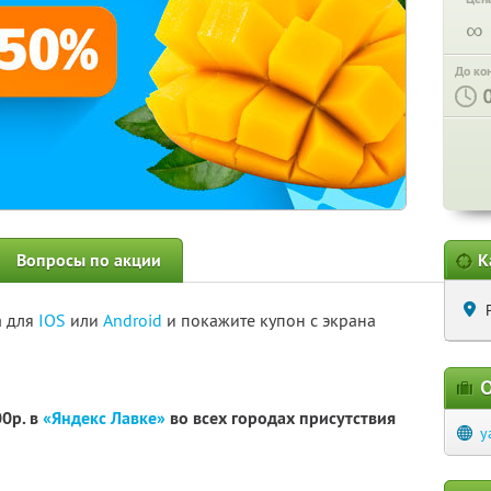
∞
До ко
Вопросы по акции
К
а для
IOS
или
Android
и покажите купон с экрана
О
00р. в
«Яндекс Лавке»
во всех городах присутствия
y