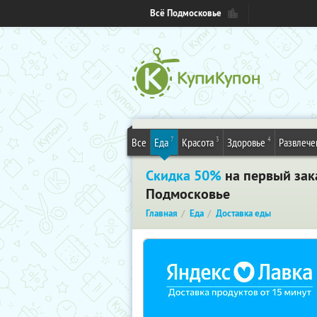
Всё Подмосковье
7
3
4
Все
Еда
Красота
Здоровье
Развлече
Скидка 50%
на первый зака
Подмосковье
Главная
Еда
Доставка еды