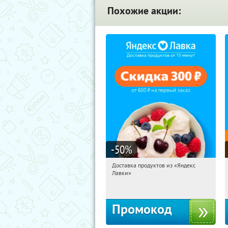
Похожие акции:
-50
%
Доставка продуктов из «Яндекс
04:04:52
Получили:
5
Лавки»
Россия
Промокод