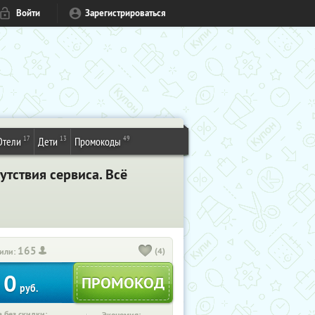
Войти
Зарегистрироваться
17
13
49
Отели
Дети
Промокоды
утствия сервиса. Всё
165
(4)
или:
0
руб.
 без скидки: