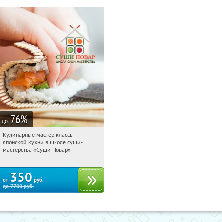
76
%
до
Кулинарные мастер-классы
04:04:52
Купили:
91
японской кухни в школе суши-
Бауманская
мастерства «Суши Повар»
350
от
руб.
до
7700
руб.