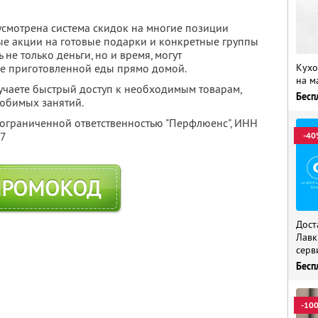
усмотрена система скидок на многие позиции
ые акции на готовые подарки и конкретные группы
 не только деньги, но и время, могут
Кухо
уже приготовленной еды прямо домой.
на м
учаете быстрый доступ к необходимым товарам,
Бесп
любимых занятий.
 ограниченной ответственностью "Перфлюенс",
ИНН
57
-40
ПРОМОКОД
Дост
Лавк
серв
Бесп
-10