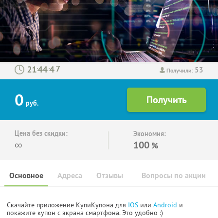
53
:
:
Получили:
0
руб.
Цена без скидки:
Экономия:
∞
100
%
Основное
Адреса
Отзывы
Вопросы по акции
Скачайте приложение КупиКупона для
IOS
или
Android
и
покажите купон с экрана смартфона. Это удобно :)