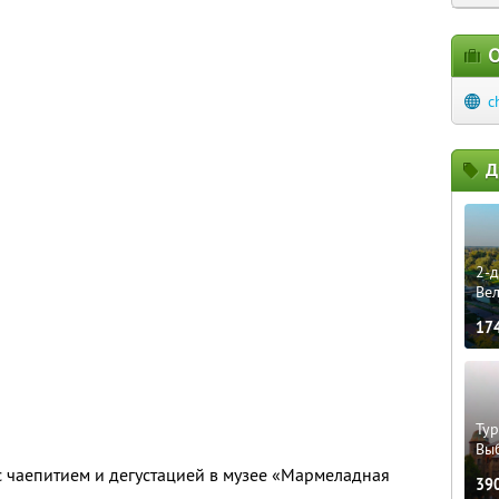
О
c
Д
2-д
Ве
17
Тур
Вы
 чаепитием и дегустацией в музее «Мармеладная
39