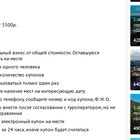
1-
 3500р.
сер
«Ш
42
ьный взнос от общей стоимости. Оставшуюся
ь на месте
я одного человека
1-д
Пе
количество купонов
зоваться только один раз
64
е наличие мест на интересующую дату
о телефону, сообщите номер и код купона,
Ф. И. О.
 внести после согласования с туроператором, но не
1-д
мр
тправления
«Ш
 электронный купон на месте
49
за 24 часа, иначе купон будет считаться