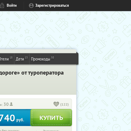
Войти
Зарегистрироваться
18
13
50
Отели
Дети
Промокоды
дороге» от туроператора
30
(122)
и:
740
руб.
 без скидки: