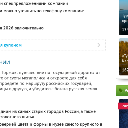
ими спецпредложениями компании
 можно уточнить по телефону компании:
Тур
пр
ря 2026 включительно
17
ся купоном
«Ту
Кар
НИИ
16
и Торжок: путешествие по государевой дороге» от
 от суеты мегаполиса и откроете для себя
проедете по маршруту российских государей,
ы в другую, и убедитесь: богата русская земля
Р
-90
одним из самых старых городов России, а также
 золотного шитья.
феерией цвета и формы в музее самого крупного в