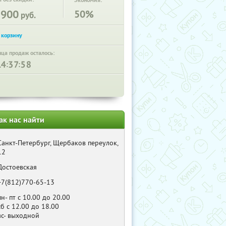
Экономия:
3900
50%
руб.
нца продаж осталось:
:
:
ак нас найти
Санкт-Петербург, Щербаков переулок,
12
Достоевская
+7(812)770-65-13
пн- пт с 10.00 до 20.00
сб с 12.00 до 18.00
вс- выходной