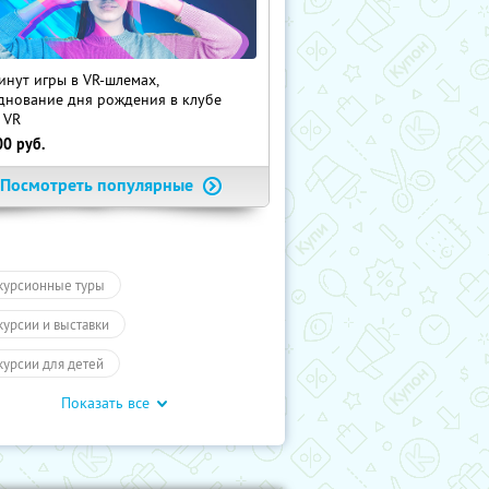
инут игры в VR-шлемах,
днование дня рождения в клубе
 VR
00
руб.
Посмотреть популярные
курсионные туры
курсии и выставки
курсии для детей
Показать все
обусные экскурсии
ие экскурсии
Экскурсии
отое кольцо
Туры