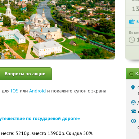
1
До ко
Вопросы по акции
К
а для
IOS
или
Android
и покажите купон с экрана
путешествие по государевой дороге»
 месте: 5210р. вместо 13900р. Скидка 50%