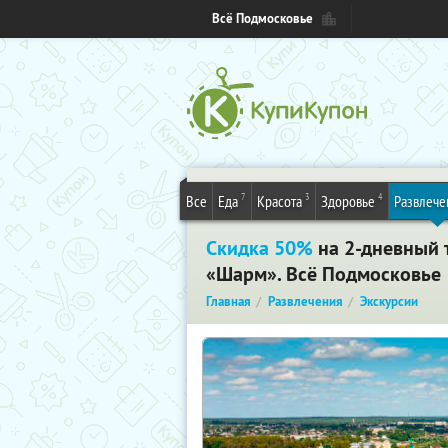
Всё Подмосковье
7
3
4
Все
Еда
Красота
Здоровье
Развлече
Скидка 50%
на 2-дневный т
«Шарм». Всё Подмосковье
Главная
Развлечения
Экскурсии