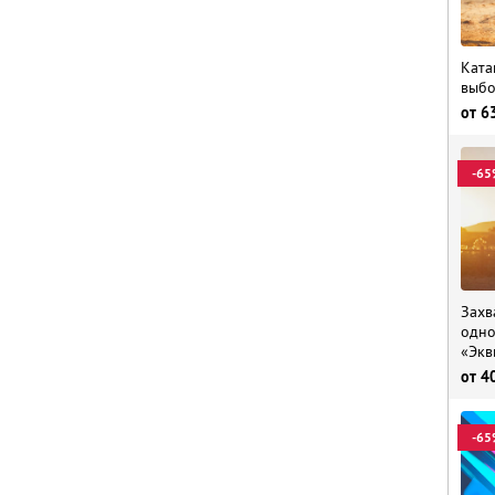
Ката
выбо
от
6
-65
Захв
одно
«Экв
от
4
-65