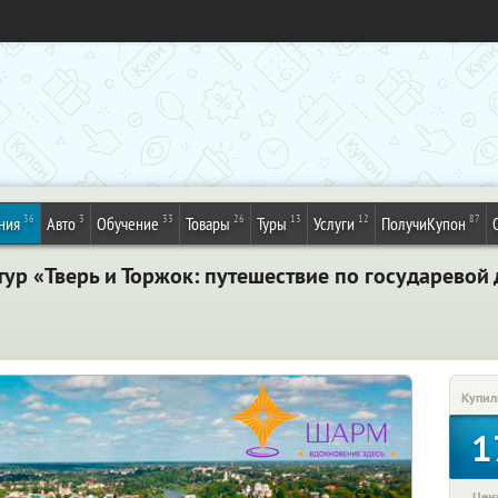
36
3
33
26
13
12
87
ния
Авто
Обучение
Товары
Туры
Услуги
ПолучиКупон
ур «Тверь и Торжок: путешествие по государевой 
Купил
1
Цена