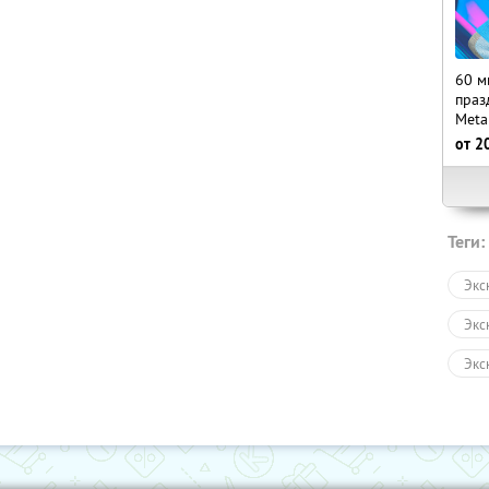
60 м
праз
Meta
от
2
Теги:
Экс
Экс
Экс
Авт
Пеш
Зол