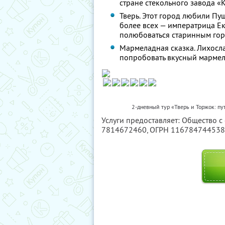
стране стекольного завода «
Тверь. Этот город любили Пу
более всех — императрица Ек
полюбоваться старинным го
Мармеладная сказка. Лихосла
попробовать вкусный мармел
2-дневный тур «Тверь и Торжок: пу
Услуги предоставляет: Общество с
7814672460
, ОГРН 11678474453