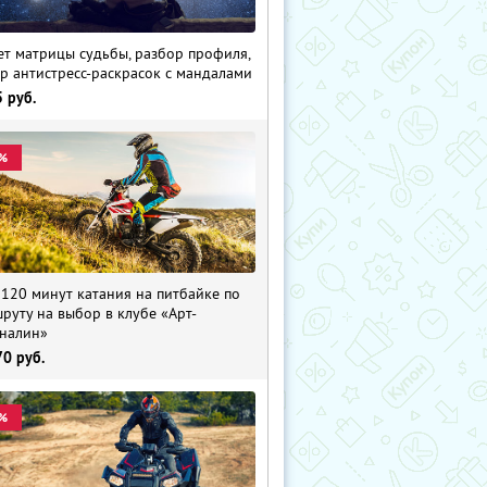
ет матрицы судьбы, разбор профиля,
р антистресс-раскрасок с мандалами
5
руб.
%
 120 минут катания на питбайке по
руту на выбор в клубе «Арт-
налин»
70
руб.
%