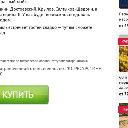
Красный май».
шкин, Достоевский, Крылов, Салтыков-Щедрин, а
Расч
атерина II. У вас будет возможность вдоволь
набо
родом.
от
4
вль встречает гостей сладко — тут вы сможете
ад.
-76
тешествие по государевой дороге» от туроператора «Шарм»
 ограниченной ответственностью "КС РЕСУРС",
ИНН
80
60 и
марш
адре
КУПИТЬ
от
7
-74