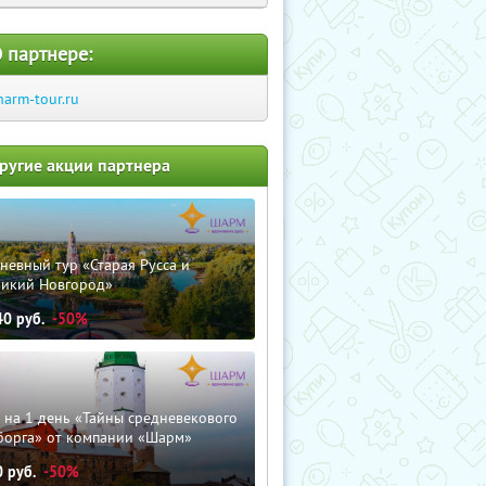
 партнере:
harm-tour.ru
ругие акции партнера
невный тур «Старая Русса и
ликий Новгород»
40
руб.
-50%
 на 1 день «Тайны средневекового
борга» от компании «Шарм»
0
руб.
-50%