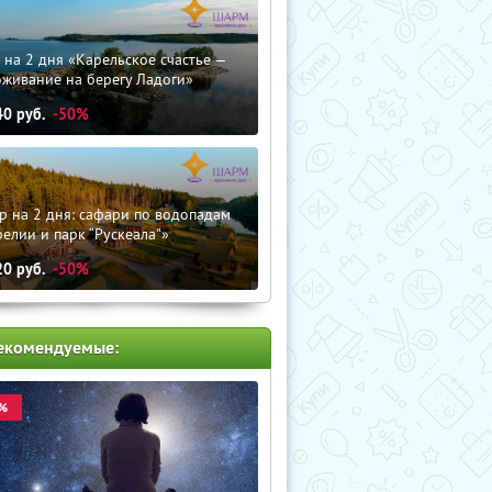
 на 2 дня «Карельское счастье —
оживание на берегу Ладоги»
40
руб.
-50%
р на 2 дня: сафари по водопадам
елии и парк “Рускеала"»
20
руб.
-50%
екомендуемые:
%