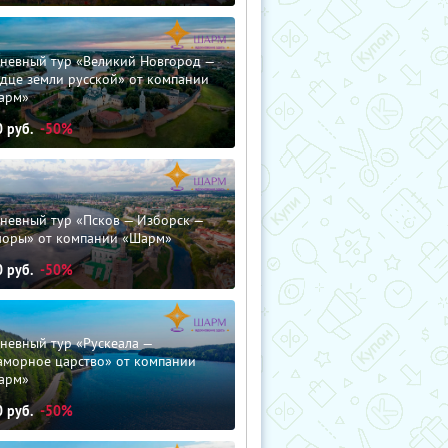
дневный тур «Великий Новгород —
дце земли русской» от компании
арм»
0
руб.
-50%
невный тур «Псков — Изборск —
чоры» от компании «Шарм»
0
руб.
-50%
невный тур «Рускеала —
аморное царство» от компании
арм»
0
руб.
-50%