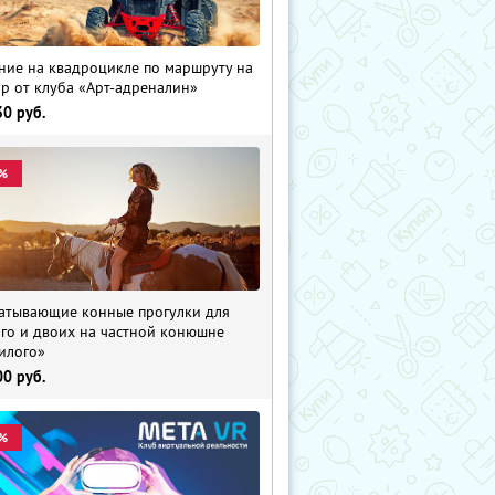
ние на квадроцикле по маршруту на
р от клуба «Арт-адреналин»
30
руб.
%
атывающие конные прогулки для
го и двоих на частной конюшне
илого»
00
руб.
%