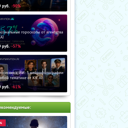
9
руб.
-90%
сональные гороскопы от агентства
AI
9
руб.
-57%
тосессия с ИИ: 3 нейрофотографии
юбой тематике от KK AI
9
руб.
-61%
екомендуемые:
%