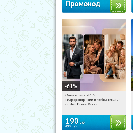
Промокод
-61
%
Фотосессия с ИИ: 5
15:50:27
Купили:
10
нейрофотографий в любой тематике
Россия
от New Dream Works
190
руб.
490
руб.