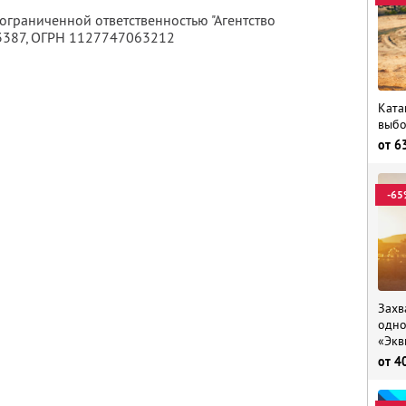
 ограниченной ответственностью "Агентство
3387
, ОГРН 1127747063212
Ката
выбо
от
6
-65
Захв
одно
«Экв
от
4