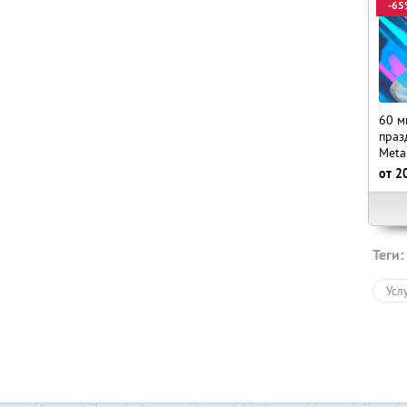
-65
60 м
праз
Meta
от
2
Теги:
Усл