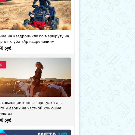
ние на квадроцикле по маршруту на
р от клуба «Арт-адреналин»
30
руб.
%
атывающие конные прогулки для
го и двоих на частной конюшне
илого»
00
руб.