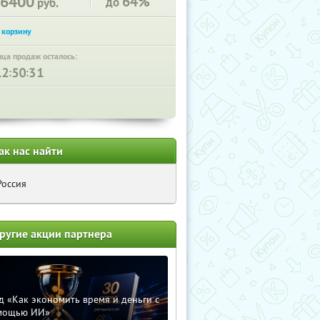
6400
64%
до
руб.
нца продаж осталось:
:
:
ак нас найти
Россия
ругие акции партнера
д «Как экономить время и деньги с
мощью ИИ»