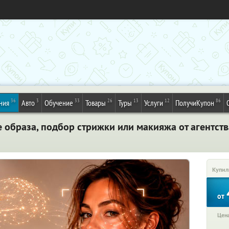
36
3
33
26
13
12
86
ния
Авто
Обучение
Товары
Туры
Услуги
ПолучиКупон
 образа, подбор стрижки или макияжа от агентств
Купил
от
Цена