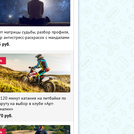
ет матрицы судьбы, разбор профиля,
р антистресс-раскрасок с мандалами
5
руб.
%
 120 минут катания на питбайке по
руту на выбор в клубе «Арт-
налин»
70
руб.
%