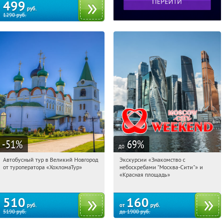
499
руб.
1290
руб.
-51
%
69
%
до
Автобусный тур в Великий Новгород
Экскурсии «Знакомство с
15:50:27
Купили:
2
15:50:27
Купили:
44
от туроператора «ХохломаТур»
небоскребами "Москва-Сити"» и
Сенная площадь
Деловой центр
«Красная площадь»
510
160
руб.
от
руб.
5190
руб.
до
1900
руб.