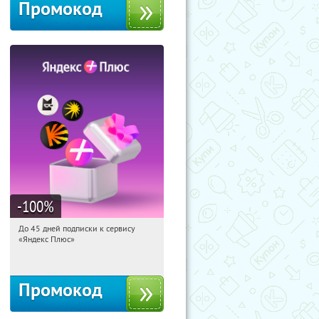
Промокод
-100
%
До 45 дней подписки к сервису
15:50:27
Получили:
19
«Яндекс Плюс»
Россия
Промокод