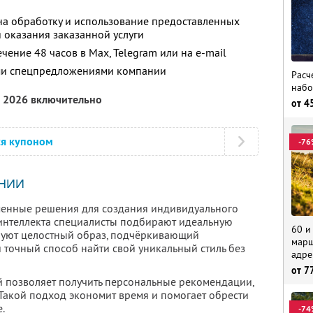
а обработку и использование предоставленных
 оказания заказанной услуги
чение 48 часов в Max, Telegram или на e-mail
ими спецпредложениями компании
Расч
набо
а 2026 включительно
от
4
ся купоном
-76
НИИ
еменные решения для создания индивидуального
 интеллекта специалисты подбирают идеальную
60 и
руют целостный образ, подчёркивающий
марш
 точный способ найти свой уникальный стиль без
адре
от
7
 позволяет получить персональные рекомендации,
 Такой подход экономит время и помогает обрести
.
-74