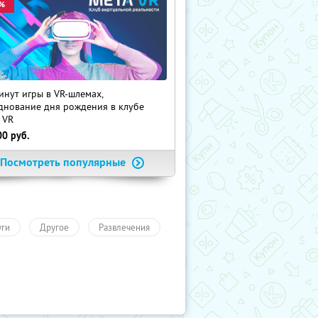
%
инут игры в VR-шлемах,
днование дня рождения в клубе
 VR
00
руб.
Посмотреть популярные
уги
Другое
Развлечения