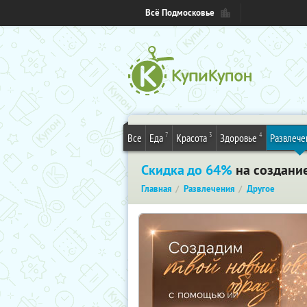
Всё Подмосковье
7
3
4
Все
Еда
Красота
Здоровье
Развлече
Скидка до 64%
на создание
Главная
Развлечения
Другое