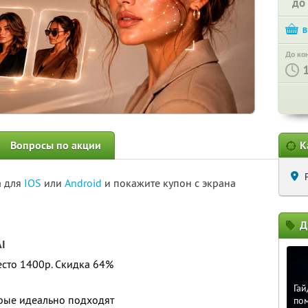
до
До ко
Вопросы по акции
К
а для
IOS
или
Android
и покажите купон с экрана
Д
AI
место 1400р. Скидка 64%
Гай
орые идеально подходят
по