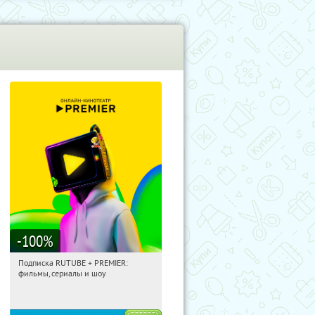
-100
%
Подписка RUTUBE + PREMIER:
15:50:27
Получили:
3
фильмы, сериалы и шоу
Россия