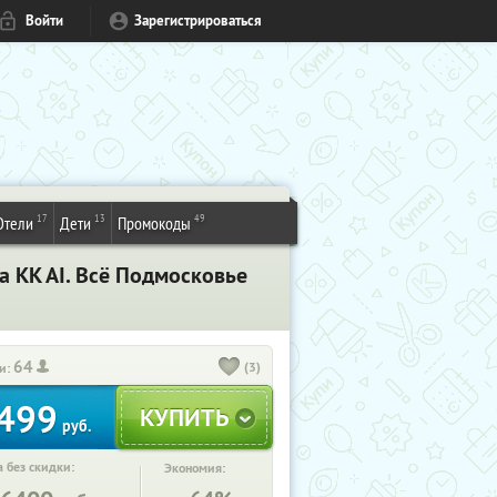
Войти
Зарегистрироваться
17
13
49
Отели
Дети
Промокоды
а KK AI. Всё Подмосковье
64
(3)
и:
499
руб.
 без скидки:
Экономия: