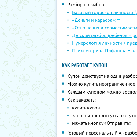
Разбор на выбор:
Базовый гороскоп личности (а
«Деньги и карьера»:
«Отношения и совместимость
Детский разбор (ребёнок + ро
Нумерология личности + пре
Психоматрица Пифагора + ра
КАК РАБОТАЕТ КУПОН
Купон действует на один разбо
Можно купить неограниченное 
Каждым купоном можно восполь
Как заказать:
купить купон
заполнить короткую анкету п
нажать кнопку «Отправить»
Готовый персональный AI-разбор