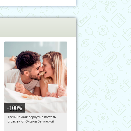
-100
%
Тренинг «Как вернуть в постель
19:19:04
Получили:
13
страсть» от Оксаны Бачинской
Россия