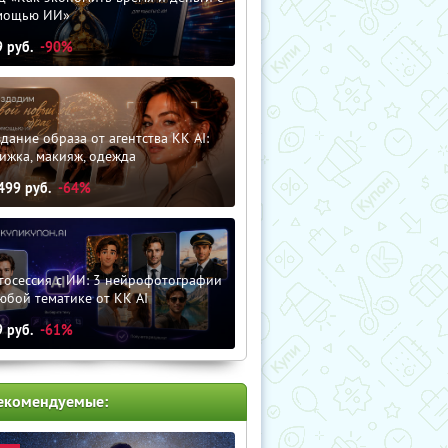
мощью ИИ»
9
руб.
-90%
дание образа от агентства KK AI:
ижка, макияж, одежда
499
руб.
-64%
тосессия с ИИ: 3 нейрофотографии
юбой тематике от KK AI
9
руб.
-61%
екомендуемые: