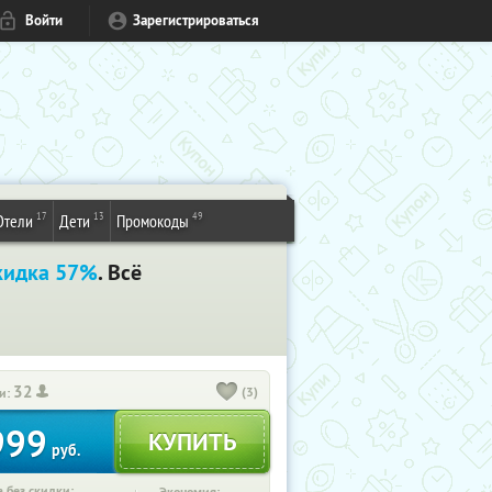
Войти
Зарегистрироваться
17
13
49
Отели
Дети
Промокоды
кидка 57%
. Всё
32
(3)
и:
999
руб.
 без скидки: