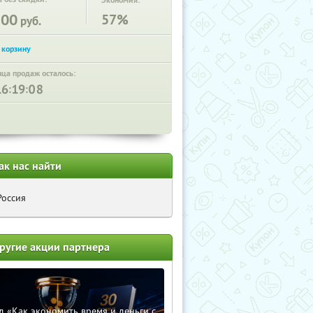
Экономия:
300
57%
руб.
нца продаж осталось:
:
:
ак нас найти
Россия
ругие акции партнера
д «Как экономить время и деньги с