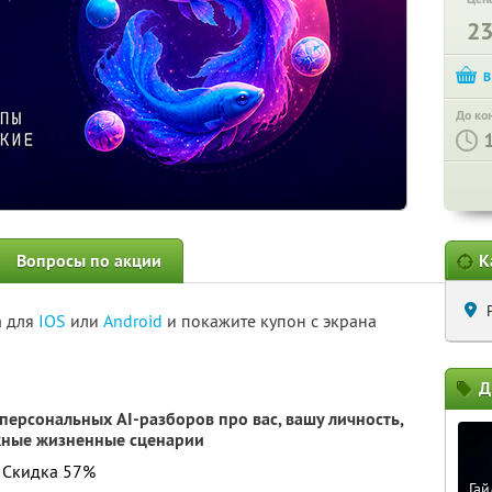
2
До ко
Вопросы по акции
К
а для
IOS
или
Android
и покажите купон с экрана
Д
персональных AI-разборов про вас, вашу личность,
жные жизненные сценарии
. Скидка 57%
Гай