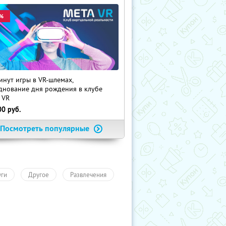
%
инут игры в VR-шлемах,
днование дня рождения в клубе
 VR
00
руб.
Посмотреть популярные
уги
Другое
Развлечения