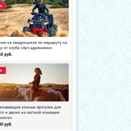
%
ние на квадроцикле по маршруту на
р от клуба «Арт-адреналин»
30
руб.
%
атывающие конные прогулки для
го и двоих на частной конюшне
илого»
00
руб.