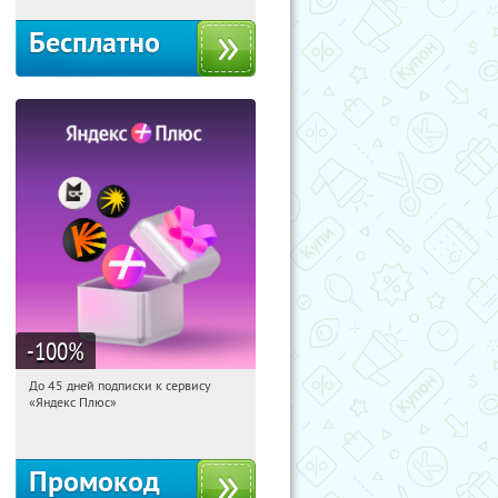
Бесплатно
-100
%
До 45 дней подписки к сервису
19:19:04
Получили:
19
«Яндекс Плюс»
Россия
Промокод