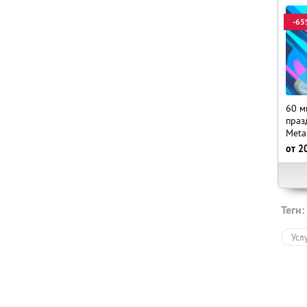
-65
60 м
праз
Meta
от
2
Теги:
Усл