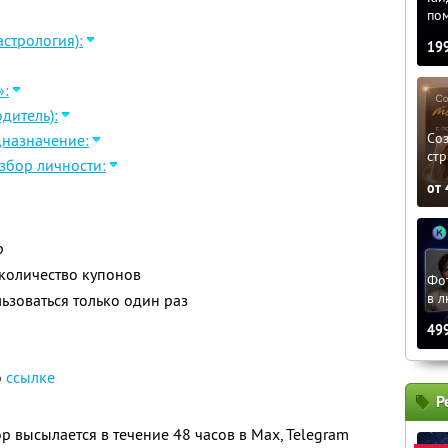
по
стрология):
19
»:
дитель):
Соз
дназначение:
стр
збор личности:
от
р
количество купонов
Фо
в л
зоваться только один раз
49
о
ссылке
Р
 высылается в течение 48 часов в Max, Telegram