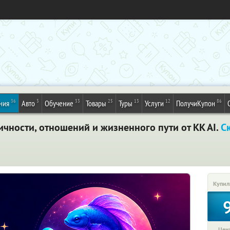
36
3
33
25
13
12
86
ния
Авто
Обучение
Товары
Туры
Услуги
ПолучиКупон
чности, отношений и жизненного пути от KK AI.
С
Купил
Цена