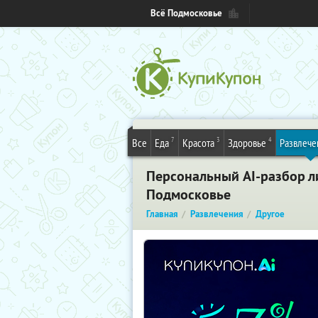
Всё Подмосковье
7
3
4
Все
Еда
Красота
Здоровье
Развлече
Персональный AI-разбор ли
Подмосковье
Главная
Развлечения
Другое