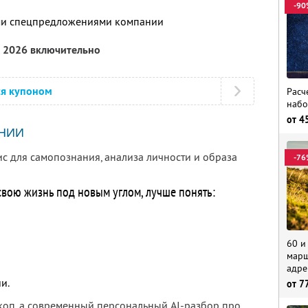
-90
ими спецпредложениями компании
а 2026 включительно
ся купоном
Расч
набо
от
4
НИИ
ис для самопознания, анализа личности и образа
-76
 свою жизнь под новым углом, лучше понять:
60 и
марш
адре
и.
от
7
скоп, а современный персональный AI-разбор про