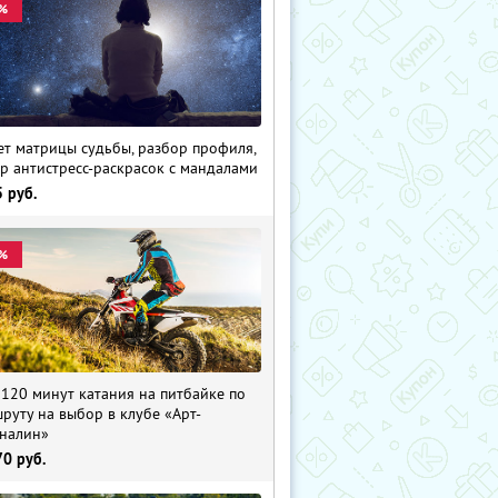
%
ет матрицы судьбы, разбор профиля,
р антистресс-раскрасок с мандалами
5
руб.
%
 120 минут катания на питбайке по
руту на выбор в клубе «Арт-
налин»
70
руб.