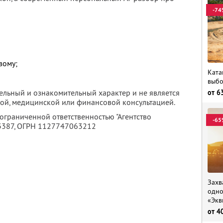
-74
вому;
Ката
выбо
ельный и ознакомительный характер и не является
от
6
ой, медицинской или финансовой консультацией.
 ограниченной ответственностью "Агентство
-65
3387
, ОГРН 1127747063212
Захв
одно
«Экв
от
4