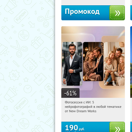
Промокод
-61
%
Фотосессия с ИИ: 5
19:19:04
Купили:
9
нейрофотографий в любой тематике
Россия
от New Dream Works
190
руб.